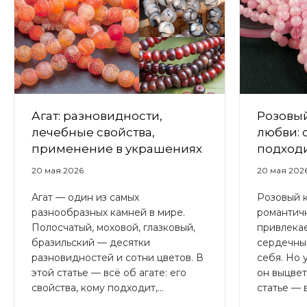
Агат: разновидности,
Розовы
лечебные свойства,
любви: 
применение в украшениях
подходи
20 мая 2026
20 мая 202
Агат — один из самых
Розовый 
разнообразных камней в мире.
романтич
Полосчатый, моховой, глазковый,
привлекае
бразильский — десятки
сердечны
разновидностей и сотни цветов. В
себя. Но 
этой статье — всё об агате: его
он выцвет
свойства, кому подходит,...
статье — в