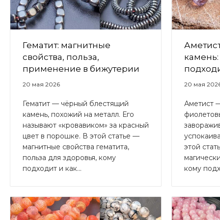
Гематит: магнитные
Аметис
свойства, польза,
камень:
применение в бижутерии
подходи
20 мая 2026
20 мая 202
Гематит — чёрный блестящий
Аметист 
камень, похожий на металл. Его
фиолетовы
называют «кровавиком» за красный
заворажив
цвет в порошке. В этой статье —
успокаива
магнитные свойства гематита,
этой стат
польза для здоровья, кому
магически
подходит и как...
кому подхо