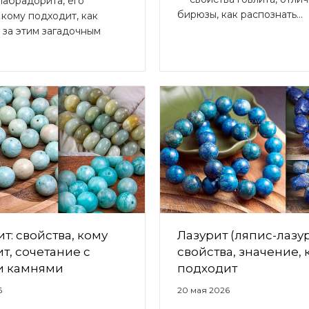
лабрадорита, его
бирюзы, как распознать...
 кому подходит, как
 за этим загадочным
т: свойства, кому
Лазурит (ляпис-лазур
т, сочетание с
свойства, значение, 
и камнями
подходит
6
20 мая 2026