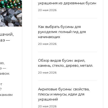
украшения из деревянных бусин
20 мая 2026
Как выбрать бусины для
рукоделия: полный гид для
шачий,
начинающих
лаз —
20 мая 2026
Обзор видов бусин: акрил,
аз,
камень, стекло, дерево, металл.
аз —
20 мая 2026
ливом.
ют
Акриловые бусины: свойства,
?
плюсы и минусы, идеи для
 камням
украшений
20 мая 2026