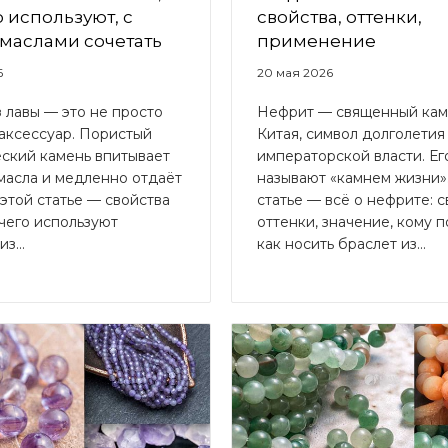
о используют, с
свойства, оттенки,
маслами сочетать
применение
6
20 мая 2026
 лавы — это не просто
Нефрит — священный кам
аксессуар. Пористый
Китая, символ долголетия
еский камень впитывает
императорской власти. Ег
масла и медленно отдаёт
называют «камнем жизни».
 этой статье — свойства
статье — всё о нефрите: с
 чего используют
оттенки, значение, кому п
з...
как носить браслет из...