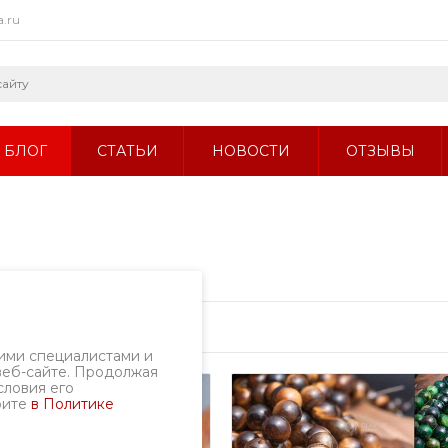
a.ru
БЛОГ
СТАТЬИ
НОВОСТИ
ОТЗЫВЫ
ими специалистами и
веб-сайте. Продолжая
словия его
рите
в Политике