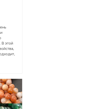
ень
 и
о
 В этой
войства,
одходит,