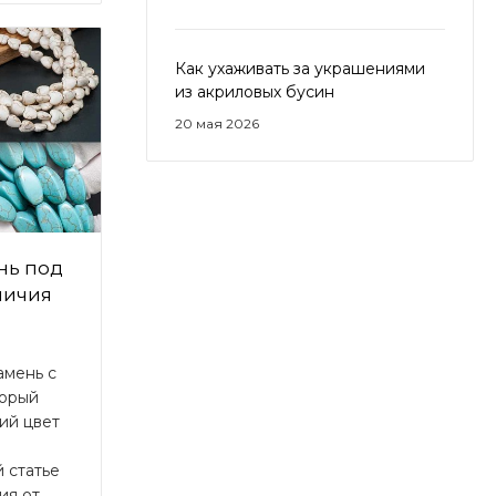
Как ухаживать за украшениями
из акриловых бусин
20 мая 2026
ень под
личия
амень с
торый
ий цвет
 статье
ия от