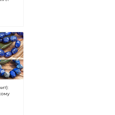
ит):
кому