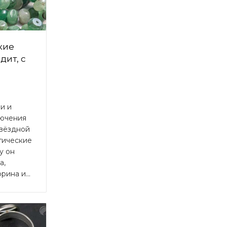
кие
дит, с
и и
лючения
звёздной
агические
у он
а,
ина и...