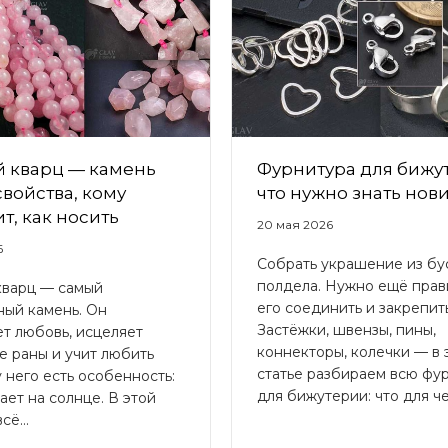
й кварц — камень
Фурнитура для бижу
свойства, кому
что нужно знать нов
т, как носить
20 мая 2026
6
Собрать украшение из бу
полдела. Нужно ещё прав
кварц — самый
его соединить и закрепить
ный камень. Он
Застёжки, швензы, пины,
т любовь, исцеляет
коннекторы, колечки — в 
е раны и учит любить
статье разбираем всю фу
у него есть особенность:
для бижутерии: что для чег
ает на солнце. В этой
сё...