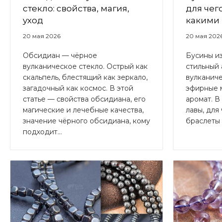
стекло: свойства, магия,
для чег
уход
какими 
20 мая 2026
20 мая 202
Обсидиан — чёрное
Бусины из
вулканическое стекло. Острый как
стильный 
скальпель, блестящий как зеркало,
вулканич
загадочный как космос. В этой
эфирные 
статье — свойства обсидиана, его
аромат. В
магические и лечебные качества,
лавы, для
значение чёрного обсидиана, кому
браслеты и
подходит...