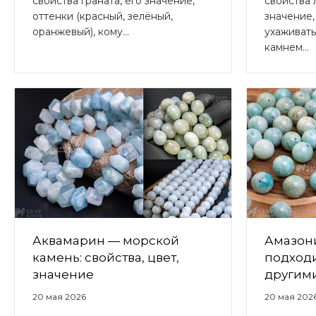
свойства граната, его значение,
свойства 
оттенки (красный, зелёный,
значение,
оранжевый), кому...
ухаживать
камнем...
Аквамарин — морской
Амазони
камень: свойства, цвет,
подходи
значение
другим
20 мая 2026
20 мая 202