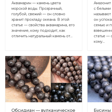
Аквамарин — камень цвета
Амазонит
морской воды. Прозрачный,
с белыми 
голубой, свежий — он словно
называют
хранит прохладу океана. В этой
он успока
статье — свойства аквамарина, его
семью и 
значение, кому подходит, как
взвешенн
отличить натуральный камень от...
статье — 
кому...
Обсидиан — вулканическое
Бусины 