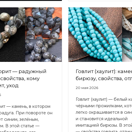
орит — радужный
Говлит (хаулит): кам
 свойства, кому
бирюзу, свойства, от
т, уход
20 мая 2026
6
Говлит (хаулит) — белый к
чёрными прожилками, ко
ит — камень, в котором
легко окрашивается в син
радуга. При повороте он
и становится идеальной
т синим, зелёным,
имитацией бирюзы. В этой
м. В этой статье —
— свойства говлита, отлич