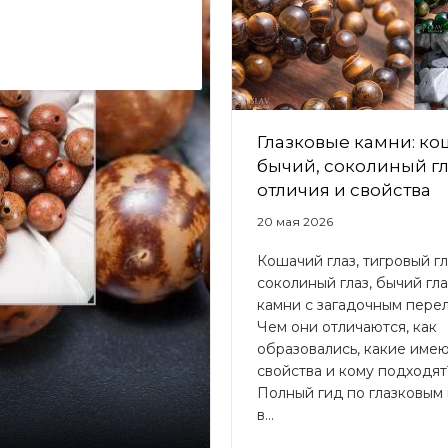
Глазковые камни: ко
бычий, соколиный г
отличия и свойства
20 мая 2026
Кошачий глаз, тигровый гл
соколиный глаз, бычий гл
камни с загадочным пере
Чем они отличаются, как
образовались, какие име
свойства и кому подходят
Полный гид по глазковым
в...