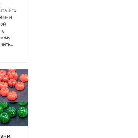
с
та. Его
ем» и
той
а,
 кому
ить...
зни: