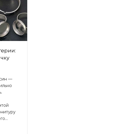
терии:
ичку
син —
ильно
.
этой
рнитуру
о...