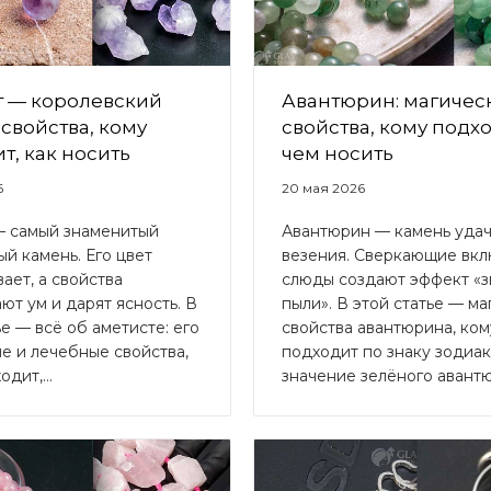
т — королевский
Авантюрин: магичес
 свойства, кому
свойства, кому подхо
т, как носить
чем носить
6
20 мая 2026
— самый знаменитый
Авантюрин — камень удач
й камень. Его цвет
везения. Сверкающие вк
ает, а свойства
слюды создают эффект «
ют ум и дарят ясность. В
пыли». В этой статье — м
ье — всё об аметисте: его
свойства авантюрина, ком
е и лечебные свойства,
подходит по знаку зодиак
дит,...
значение зелёного авантюр