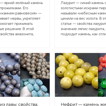
 — яркий зелёный камень
Лазурит — синий камень 
прожилками. Его
золотистыми искрами пири
 «камнем равновесия» —
называли «небесным камн
ивает нервы, укрепляет
ценили на вес золота. В э
помогает принимать
статье — свойства лазурит
ые решения. В этой
значение ляпис-лазурита,
свойства амазонита,
подходит камень, как отлич
из лавы: свойства,
Нефрит — камень жи