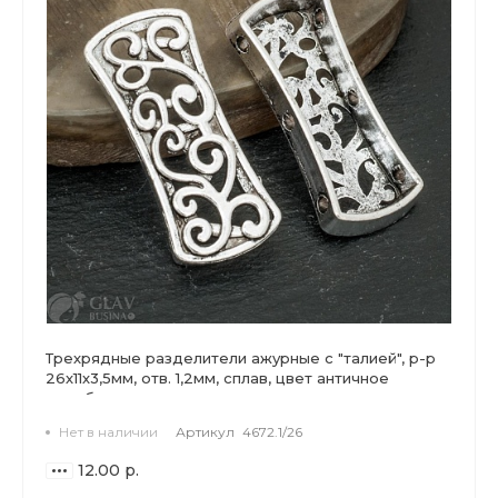
Трехрядные разделители ажурные с "талией", р-р
26х11х3,5мм, отв. 1,2мм, сплав, цвет античное
серебро.
Нет в наличии
Артикул
4672.1/26
12.00 р.