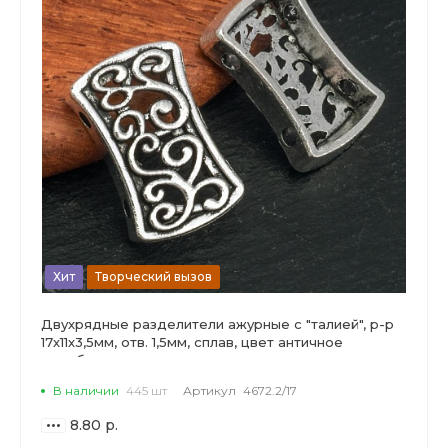
Хит
Творческий вызов
Двухрядные разделители ажурные с "талией", р-р
17х11х3,5мм, отв. 1,5мм, сплав, цвет античное
серебро.
В наличии
445 шт
Артикул
4672.2/17
8.80 р.