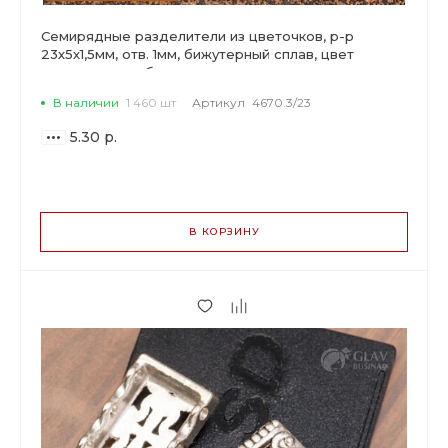
Семирядные разделители из цветочков, р-р
23х5х1,5мм, отв. 1мм, бижутерный сплав, цвет
античное серебро.
В наличии
1 460 шт
Артикул
4670.3/23
5.30 р.
ВАРИАНТЫ
ЦЕН
В КОРЗИНУ
5.30 р.
до 29
4.98 р.
от 30 до 99
4.03 р.
от 100