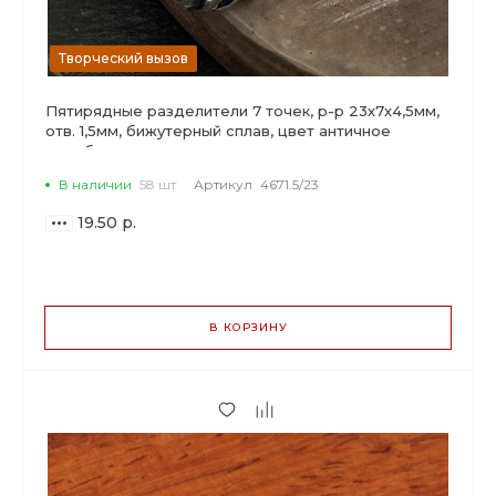
Творческий вызов
Пятирядные разделители 7 точек, р-р 23х7х4,5мм,
отв. 1,5мм, бижутерный сплав, цвет античное
серебро.
В наличии
58 шт
Артикул
4671.5/23
19.50 р.
ВАРИАНТЫ
ЦЕН
В КОРЗИНУ
19.50 р.
до 5
18.33 р.
от 6 до 19
15.02 р.
от 20