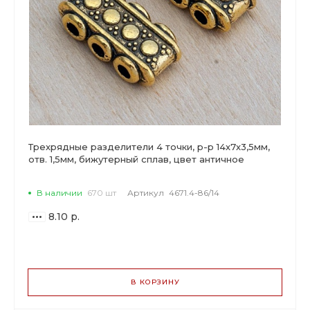
Трехрядные разделители 4 точки, р-р 14х7х3,5мм,
отв. 1,5мм, бижутерный сплав, цвет античное
золото.
В наличии
670 шт
Артикул
4671.4-86/14
8.10 р.
ВАРИАНТЫ
ЦЕН
В КОРЗИНУ
8.10 р.
до 14
7.61 р.
от 15 до 49