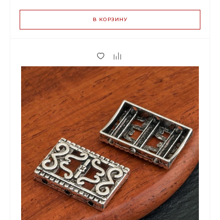
ЦЕН
В КОРЗИНУ
6.20 р.
до 29
5.83 р.
от 30 до 99
4.90 р.
от 100