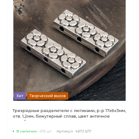
Хит
Творческий вызов
Трехрядные разделители с лютиками, р-р 17х6х3мм,
отв. 1,2мм, бижутерный сплав, цвет античное
серебро.
В наличии
476 шт
Артикул
4673.5/17