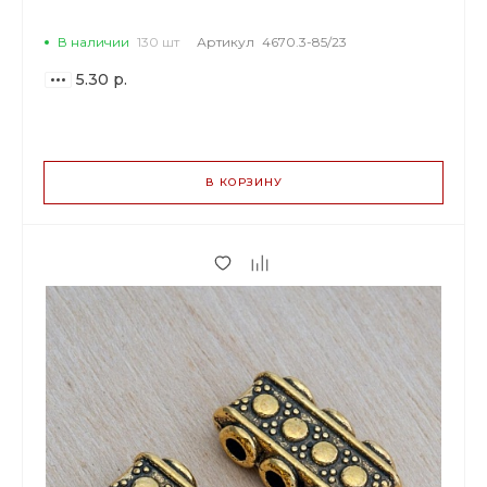
желтое золото.
В наличии
130 шт
Артикул
4670.3-85/23
5.30 р.
ВАРИАНТЫ
ЦЕН
В КОРЗИНУ
5.30 р.
до 29
4.98 р.
от 30 до 99
4.08 р.
от 100