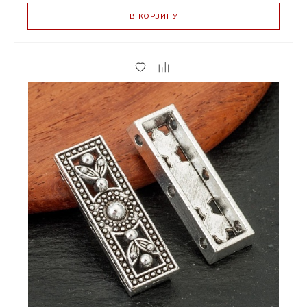
В КОРЗИНУ
14.00 р.
до 5
13.16 р.
от 6 до 19
10.64 р.
от 20