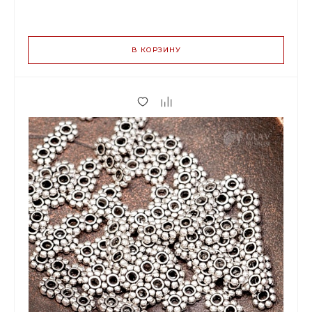
ВАРИАНТЫ
ЦЕН
В КОРЗИНУ
8.80 р.
до 14
8.27 р.
от 15 до 49
6.95 р.
от 50