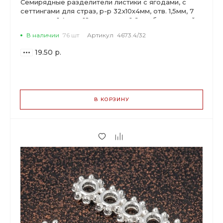
Семирядные разделители листики с ягодами, с
сеттингами для страз, р-р 32х10х4мм, отв. 1,5мм, 7
сеттингов 1,4мм и 12 сеттингов 0,9мм, бижутерный
сплав, цвет античное серебро.
В наличии
76 шт
Артикул
4673.4/32
19.50 р.
ВАРИАНТЫ
ЦЕН
В КОРЗИНУ
19.50 р.
до 5
18.33 р.
от 6 до 19
14.82 р.
от 20