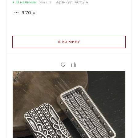
В наличии
564 шт
Артикул
4675/14
9.70 р.
ВАРИАНТЫ
ЦЕН
В КОРЗИНУ
9.70 р.
до 5
9.12 р.
от 6 до 19
7.76 р.
от 20