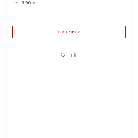
9.90 р.
ВАРИАНТЫ
ЦЕН
В КОРЗИНУ
9.90 р.
до 5
9.31 р.
от 6 до 19
7.82 р.
от 20