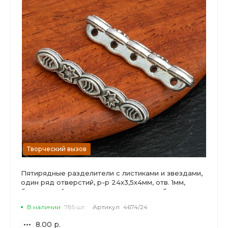
Творческий вызов
Пятирядные разделители с листиками и звездами,
один ряд отверстий, р-р 24х3,5х4мм, отв. 1мм,
бижутерный сплав, цвет античное серебро.
В наличии
785 шт
Артикул
4674/24
8.00 р.