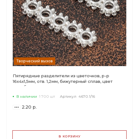
Творческий вызов
Пятирядные разделители из цветочков, р-р
16х4х1,5мм, отв. 1,2мм, бижутерный сплав, цвет
серебро.
В наличии
1 700 шт
Артикул
4670.1/16
2.20 р.
ВАРИАНТЫ
ЦЕН
В КОРЗИНУ