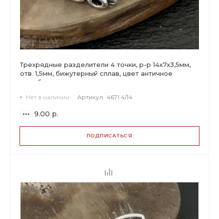
Трехрядные разделители 4 точки, р-р 14х7х3,5мм,
отв. 1,5мм, бижутерный сплав, цвет античное
серебро.
Нет в наличии
Артикул
4671.4/14
9.00 р.
ПОДПИСАТЬСЯ
ВАРИАНТЫ
ЦЕН
9.00 р.
до 14
8.46 р.
от 15 до 49
6.93 р.
от 50