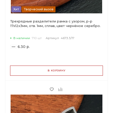
Хит
Творческий вызов
Трехрядные разделители рамка с узором, р-р
17х12х3мм, отв. 1мм, сплав, цвет чернёное серебро.
В наличии
710 шт
Артикул
4673.3/17
6.30 р.
ВАРИАНТЫ
ЦЕН
В КОРЗИНУ
6.30 р.
до 29
5.92 р.
от 30 до 99
5.17 р.
от 100