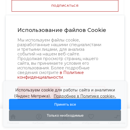
ПОДПИСАТЬСЯ
ВАРИАНТЫ
ЦЕН
12.00 р.
до 14
Использование файлов Cookie
Разделители для
11.28 р.
от 15 до 49
многорядных украшений
9.24 р.
от 50
Мы используем файлы cookie,
разработанные нашими специалистами
и третьими лицами, для анализа
событий на нашем веб-сайте.
Разделитель — это пластинка (часто овальная или
Продолжая просмотр страниц нашего
прямоугольная) с несколькими отверстиями,
сайта, вы принимаете условия его
расположенными в линию. Через них проходят нити
использования. Более подробные
сведения смотрите
в Политике
многорядного колье или браслета.
конфиденциальности
.
Как работает:
разделитель не даёт рядам
Используем cookie для работы сайта и аналитики
переплетаться и держит их на заданном расстоянии.
Принимаю
Подробнее
Без него многорядное украшение превратится в кашу.
(Яндекс Метрика).
Подробнее в Политике cookie».
Принять все
Количество отверстий:
от 2 до 10. Подбирайте по
числу рядов. Чаще всего используется 2–4 ряда для
Только необходимые
браслетов и 3–5 для колье.
Главная
Главная
Кабинет
Кабинет
Корзина
Корзина
Избранные
Избранные
Сравнение
Сравнение