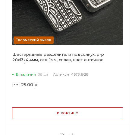
Творческий вызов
Шестирядные разделители подсолнух, р-р
28х13х4,4мм, отв. 1мм, сплав, цвет античное
серебро.
В наличии
38 шт
Артикул
4673.6/28
25.00 р.
ВАРИАНТЫ
ЦЕН
В КОРЗИНУ
25.00 р.
до 5
23.50 р.
от 6 до 19
19.75 р.
от 20