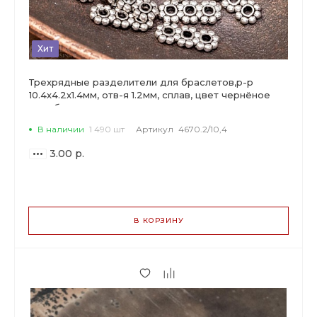
Хит
Трехрядные разделители для браслетов,р-р
10.4х4.2х1.4мм, отв-я 1.2мм, сплав, цвет чернёное
серебро.
В наличии
1 490 шт
Артикул
4670.2/10,4
3.00 р.
ВАРИАНТЫ
ЦЕН
В КОРЗИНУ
3.00 р.
до 29
2.82 р.
от 30 до 99
2.28 р.
от 100