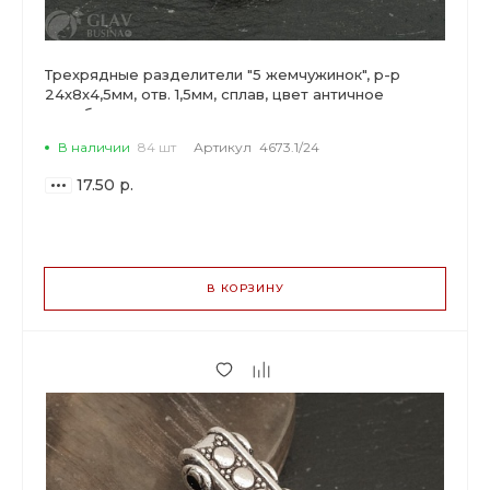
Трехрядные разделители "5 жемчужинок", р-р
24х8х4,5мм, отв. 1,5мм, сплав, цвет античное
серебро.
В наличии
84 шт
Артикул
4673.1/24
17.50 р.
ВАРИАНТЫ
ЦЕН
В КОРЗИНУ
17.50 р.
до 5
16.45 р.
от 6 до 19
13.30 р.
от 20