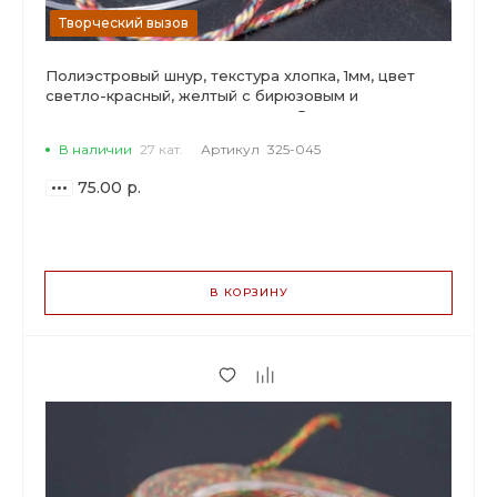
Творческий вызов
Полиэстровый шнур, текстура хлопка, 1мм, цвет
светло-красный, желтый с бирюзовым и
вкраплениями черного, катушка 5м.
В наличии
27 кат.
Артикул
325-045
75.00 р.
ВАРИАНТЫ
ЦЕН
В КОРЗИНУ
75.00 р.
до 2
70.50 р.
от 3 до 9
57.00 р.
от 10