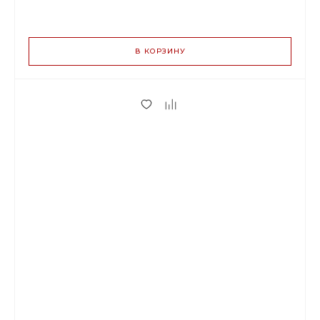
ВАРИАНТЫ
ЦЕН
В КОРЗИНУ
75.00 р.
до 2
70.50 р.
от 3 до 9
59.25 р.
от 10