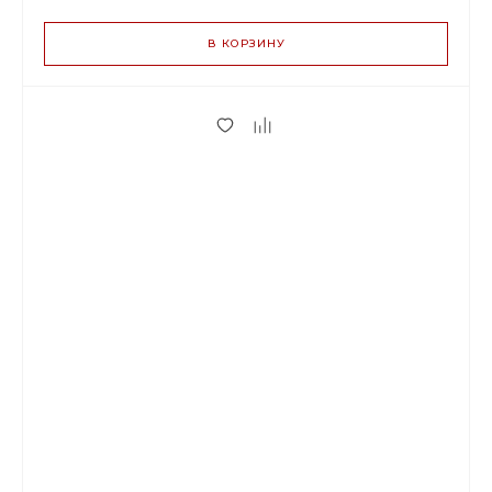
ЦЕН
В КОРЗИНУ
29.00 р.
до 2
27.26 р.
от 3 до 9
22.91 р.
от 10