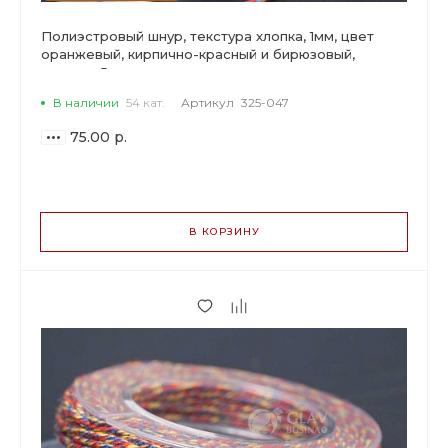
Полиэстровый шнур, текстура хлопка, 1мм, цвет
оранжевый, кирпично-красный и бирюзовый,
катушка 5м.
В наличии
54 кат.
Артикул
325-047
75.00 р.
ВАРИАНТЫ
ЦЕН
В КОРЗИНУ
75.00 р.
до 2
70.50 р.
от 3 до 9
57.00 р.
от 10