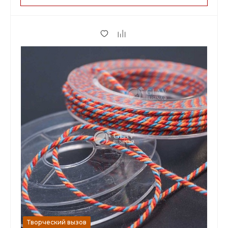
75.00 р.
до 2
70.50 р.
от 3 до 9
57.00 р.
от 10
Творческий вызов