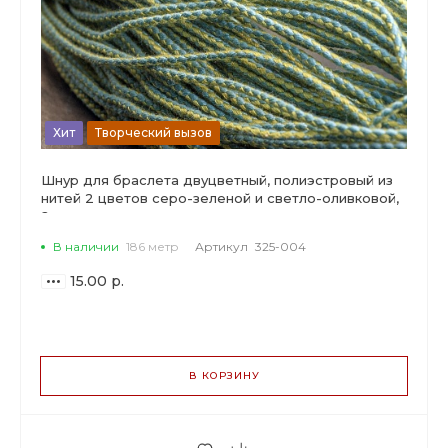
Хит
Творческий вызов
Шнур для браслета двуцветный, полиэстровый из
нитей 2 цветов серо-зеленой и светло-оливковой,
2мм.
В наличии
186 метр
Артикул
325-004
15.00 р.
ВАРИАНТЫ
ЦЕН
В КОРЗИНУ
15.00 р.
до 5
14.10 р.
от 6 до 19
11.85 р.
от 20