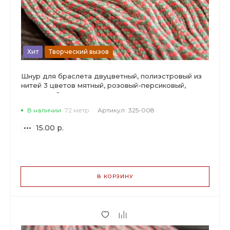
Хит
Творческий вызов
Шнур для браслета двуцветный, полиэстровый из
нитей 3 цветов мятный, розовый-персиковый,
шампань, 2мм.
В наличии
72 метр
Артикул
325-008
15.00 р.
ВАРИАНТЫ
ЦЕН
В КОРЗИНУ
15.00 р.
до 5
14.10 р.
от 6 до 19
11.85 р.
от 20