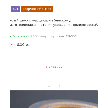
Хит
Творческий вызов
Алый шнур с мерцающим блеском для
изготовления и плетения украшений, полиэстровый,
толщиной 1 мм.
В наличии
2 800 метр
Артикул
321-305
6.00 р.
ВАРИАНТЫ
ЦЕН
В КОРЗИНУ
6.00 р.
до 59
5.64 р.
от 60 до 199
4.74 р.
от 200