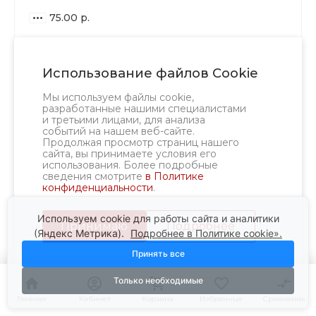
75.00 р.
ВАРИАНТЫ
ЦЕН
Использование файлов Cookie
В КОРЗИНУ
75.00 р.
до 2
Мы используем файлы cookie,
разработанные нашими специалистами
70.50 р.
от 3 до 9
и третьими лицами, для анализа
57.00 р.
событий на нашем веб-сайте.
от 10
Продолжая просмотр страниц нашего
сайта, вы принимаете условия его
использования. Более подробные
сведения смотрите
в Политике
конфиденциальности
.
Используем cookie для работы сайта и аналитики
Принимаю
Подробнее
(Яндекс Метрика).
Подробнее в Политике cookie».
Принять все
Только необходимые
Главная
Главная
Кабинет
Кабинет
Корзина
Корзина
Избранные
Избранные
Сравнение
Сравнение