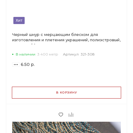
Хит
Черный шнур с мерцающим блеском для
изготовления и плетения украшений, полиэстровый,
толщиной 1 мм.
В наличии
3 400 метр
Артикул
321-308
6.50 р.
ВАРИАНТЫ
ЦЕН
В КОРЗИНУ
6.50 р.
до 59
6.11 р.
от 60 до 199
5.01 р.
от 200