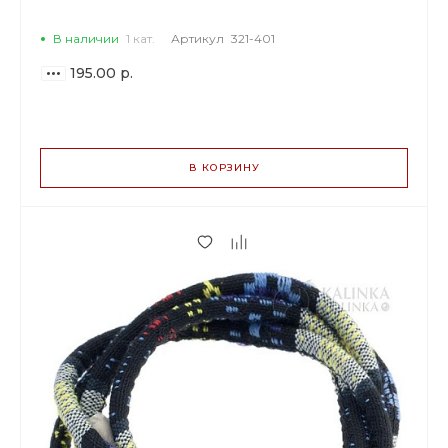
В наличии
1 кат.
Артикул
321-401
195.00 р.
ВАРИАНТЫ
ЦЕН
В КОРЗИНУ
195.00 р.
до 2
183.30 р.
от 3 до 9
159.90 р.
от 10