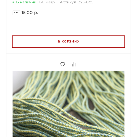
В наличии
130 метр
Артикул
325-005
15.00 р.
ВАРИАНТЫ
ЦЕН
В КОРЗИНУ
15.00 р.
до 5
14.10 р.
от 6 до 19
11.55 р.
от 20