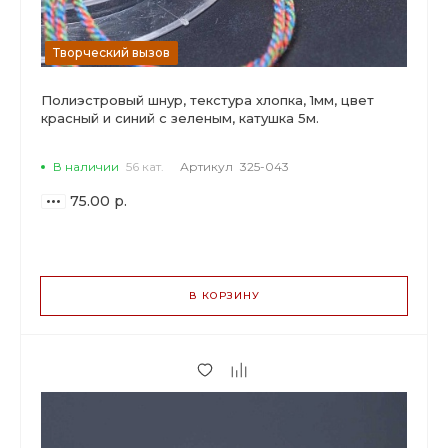
Творческий вызов
Полиэстровый шнур, текстура хлопка, 1мм, цвет
красный и синий с зеленым, катушка 5м.
В наличии
56 кат.
Артикул
325-043
75.00 р.
ВАРИАНТЫ
ЦЕН
В КОРЗИНУ
75.00 р.
до 2
70.50 р.
от 3 до 9
57.00 р.
от 10