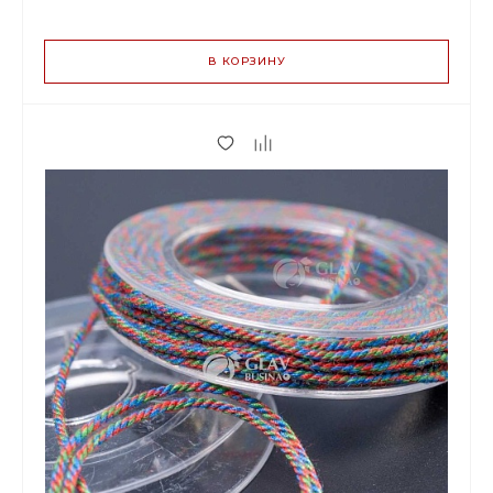
ВАРИАНТЫ
ЦЕН
В КОРЗИНУ
75.00 р.
до 2
70.50 р.
от 3 до 9
57.00 р.
от 10