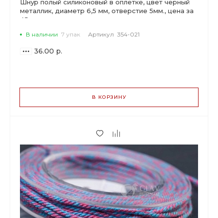
Шнур полый силиконовый в оплетке, цвет черный
металлик, диаметр 6,5 мм, отверстие 5мм., цена за
45см
В наличии
7 упак
Артикул
354-021
36.00 р.
ВАРИАНТЫ
ЦЕН
В КОРЗИНУ
36.00 р.
до 2
33.84 р.
от 3 до 9
28.44 р.
от 10