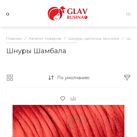
Главная
/
Каталог товаров
/
Шнуры, цепочки, тросики
/
Шнур
Шнуры Шамбала
По умолчанию