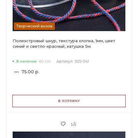
Творческий вызов
Полиэстровый шнур, текстура хлопка, 1мм, цвет
синий и светло-красный, катушка 5м.
В наличии
60 кат.
Артикул
325-041
75.00 р.
ВАРИАНТЫ
ЦЕН
В КОРЗИНУ
75.00 р.
до 2
70.50 р.
от 3 до 9
57.00 р.
от 10