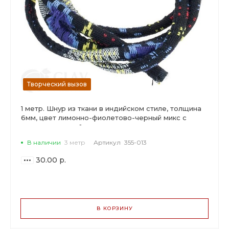
Творческий вызов
1 метр. Шнур из ткани в индийском стиле, толщина
6мм, цвет лимонно-фиолетово-черный микс с
узором, цена за 1м
В наличии
3 метр
Артикул
355-013
30.00 р.
ВАРИАНТЫ
ЦЕН
В КОРЗИНУ
30.00 р.
до 2
28.20 р.
от 3 до 9