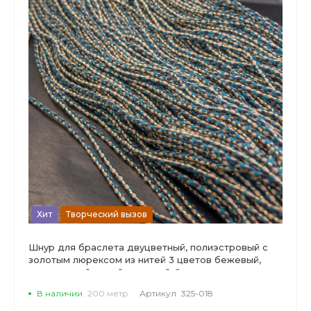
Хит
Творческий вызов
Шнур для браслета двуцветный, полиэстровый с
золотым люрексом из нитей 3 цветов бежевый,
темно-синий, синий стальной, 2мм.
В наличии
200 метр
Артикул
325-018