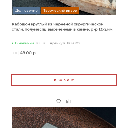
Долговечно
Творческий вызов
Кабошон круглый из чернёной хирургической
стали, полумесяц высеченный в камне, р-р 13х2мм.
В наличии
10 шт
Артикул
110-002
48.00 р.
ВАРИАНТЫ
ЦЕН
В КОРЗИНУ
48.00 р.
до 2
45.12 р.
от 3 до 9
39.36 р.
от 10