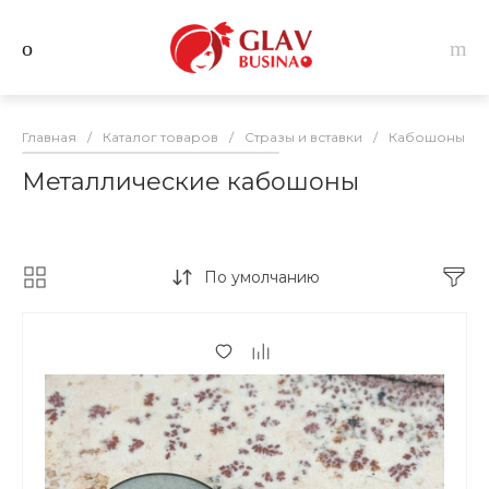
Главная
/
Каталог товаров
/
Стразы и вставки
/
Кабошоны дл
Металлические кабошоны
По умолчанию