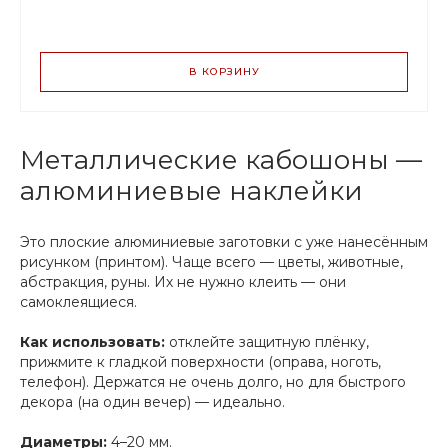
ВАРИАНТЫ
ЦЕН
В КОРЗИНУ
80.00 р.
до 2
75.20 р.
от 3 до 9
65.60 р.
от 10
Металлические кабошоны —
алюминиевые наклейки
Это плоские алюминиевые заготовки с уже нанесённым
рисунком (принтом). Чаще всего — цветы, животные,
абстракция, руны. Их не нужно клеить — они
самоклеящиеся.
Как использовать:
отклейте защитную плёнку,
прижмите к гладкой поверхности (оправа, ноготь,
телефон). Держатся не очень долго, но для быстрого
декора (на один вечер) — идеально.
Диаметры:
4–20 мм.