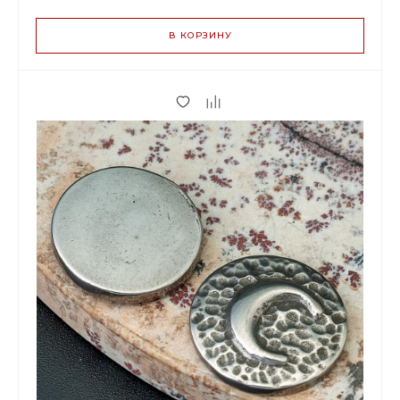
ЦЕН
В КОРЗИНУ
48.00 р.
до 2
45.12 р.
от 3 до 9
39.36 р.
от 10