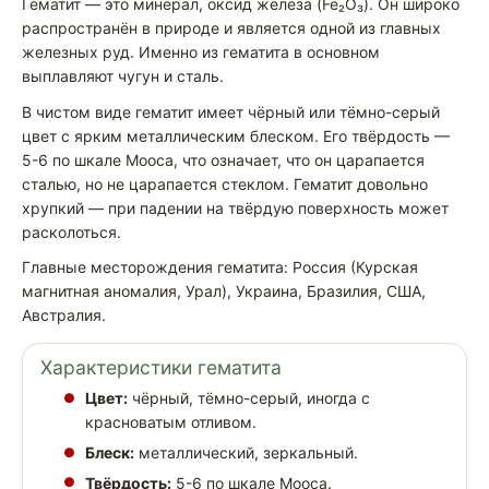
Гематит — это минерал, оксид железа (Fe₂O₃). Он широко
распространён в природе и является одной из главных
железных руд. Именно из гематита в основном
выплавляют чугун и сталь.
В чистом виде гематит имеет чёрный или тёмно-серый
цвет с ярким металлическим блеском. Его твёрдость —
5-6 по шкале Мооса, что означает, что он царапается
сталью, но не царапается стеклом. Гематит довольно
хрупкий — при падении на твёрдую поверхность может
расколоться.
Главные месторождения гематита: Россия (Курская
магнитная аномалия, Урал), Украина, Бразилия, США,
Австралия.
Характеристики гематита
Цвет:
чёрный, тёмно-серый, иногда с
красноватым отливом.
Блеск:
металлический, зеркальный.
Твёрдость:
5-6 по шкале Мооса.