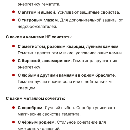
энергетику гематита.
С агатом и яшмой.
Усиливают защитные свойства.
С тигровым глазом.
Для дополнительной защиты от
недоброжелателей.
С какими камнями НЕ сочетать:
С аметистом, розовым кварцем, лунным камнем.
Гематит «давит» эти мягкие, успокаивающие камни.
С бирюзой, аквамарином.
Гематит разрушает их
энергетику.
С любыми другими камнями в одном браслете.
Гематит лучше носить соло или с нейтральным
кварцем.
С каким металлом сочетать:
С серебром.
Лучший выбор. Серебро усиливает
магические свойства гематита.
С чёрным родием.
Стильное сочетание для
мужских украшений.