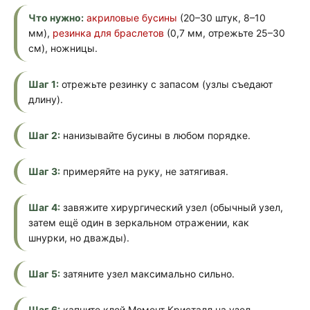
Что нужно:
акриловые бусины
(20–30 штук, 8–10
мм),
резинка для браслетов
(0,7 мм, отрежьте 25–30
см), ножницы.
Шаг 1:
отрежьте резинку с запасом (узлы съедают
длину).
Шаг 2:
нанизывайте бусины в любом порядке.
Шаг 3:
примеряйте на руку, не затягивая.
Шаг 4:
завяжите хирургический узел (обычный узел,
затем ещё один в зеркальном отражении, как
шнурки, но дважды).
Шаг 5:
затяните узел максимально сильно.
Шаг 6:
капните клей Момент Кристалл на узел