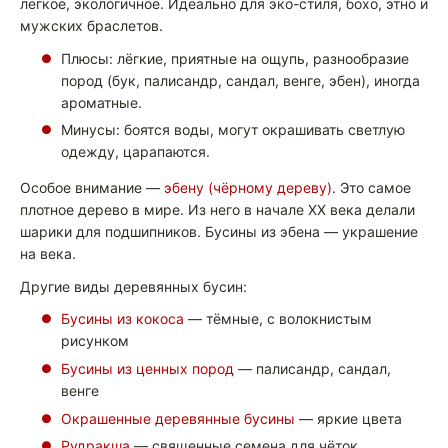
лёгкое, экологичное. Идеально для эко-стиля, бохо, этно и
мужских браслетов.
Плюсы: лёгкие, приятные на ощупь, разнообразие
пород (бук, палисандр, сандал, венге, эбен), иногда
ароматные.
Минусы: боятся воды, могут окрашивать светлую
одежду, царапаются.
Особое внимание —
эбену (чёрному дереву)
. Это самое
плотное дерево в мире. Из него в начале XX века делали
шарики для подшипников. Бусины из эбена — украшение
на века.
Другие виды деревянных бусин:
Бусины из кокоса
— тёмные, с волокнистым
рисунком
Бусины из ценных пород
— палисандр, сандал,
венге
Окрашенные деревянные бусины
— яркие цвета
Рудракша
— священные семена для чёток