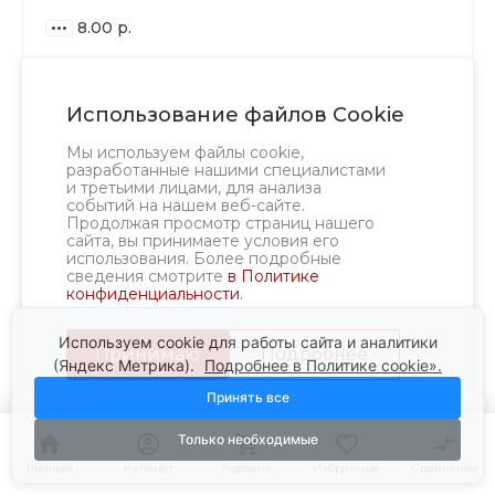
8.00 р.
ВАРИАНТЫ
ЦЕН
Использование файлов Cookie
В КОРЗИНУ
8.00 р.
до 14
Мы используем файлы cookie,
разработанные нашими специалистами
7.52 р.
от 15 до 49
и третьими лицами, для анализа
6.32 р.
событий на нашем веб-сайте.
от 50
Продолжая просмотр страниц нашего
сайта, вы принимаете условия его
использования. Более подробные
сведения смотрите
в Политике
конфиденциальности
.
Используем cookie для работы сайта и аналитики
Принимаю
Подробнее
(Яндекс Метрика).
Подробнее в Политике cookie».
Принять все
Только необходимые
Главная
Главная
Кабинет
Кабинет
Корзина
Корзина
Избранные
Избранные
Сравнение
Сравнение