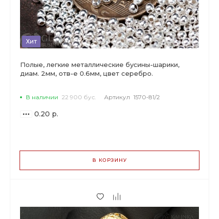
Хит
Полые, легкие металлические бусины-шарики,
диам. 2мм, отв-е 0.6мм, цвет серебро.
В наличии
22 900 бус.
Артикул
1570-81/2
0.20 р.
ВАРИАНТЫ
ЦЕН
В КОРЗИНУ
0.20 р.
до 299
0.19 р.
от 300 до 999
0.15 р.
от 1000