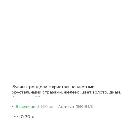
Бусины-рондели с кристально чистыми
хрустальными стразами, железо, цвет золото, диам.
6мм, отв-е 1.6мм.
В наличии
8 890 шт
Артикул
1560-85/6
0.70 р.
ВАРИАНТЫ