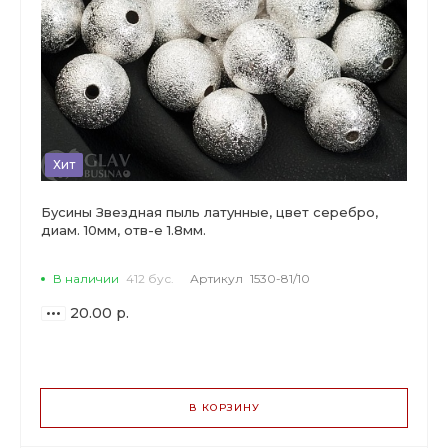
Хит
Бусины Звездная пыль латунные, цвет серебро,
диам. 10мм, отв-е 1.8мм.
В наличии
412 бус.
Артикул
1530-81/10
20.00 р.
ВАРИАНТЫ
ЦЕН
В КОРЗИНУ
20.00 р.
до 5
18.80 р.
от 6 до 19