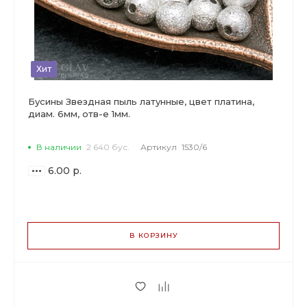
Хит
Бусины Звездная пыль латунные, цвет платина,
диам. 6мм, отв-е 1мм.
В наличии
2 640 бус.
Артикул
1530/6
6.00 р.
ВАРИАНТЫ
ЦЕН
В КОРЗИНУ
6.00 р.
до 29
5.64 р.
от 30 до 99
4.56 р.
от 100