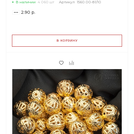
В наличии
4 060 шт
Артикул
1560.00-81/10
2.90 р.
ВАРИАНТЫ
ЦЕН
В КОРЗИНУ
2.90 р.
до 59
2.73 р.
от 60 до 199
2.32 р.
от 200