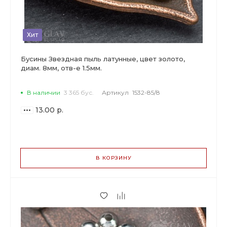
Хит
Бусины Звездная пыль латунные, цвет золото,
диам. 8мм, отв-е 1.5мм.
В наличии
3 365 бус.
Артикул
1532-85/8
13.00 р.
ВАРИАНТЫ
ЦЕН
В КОРЗИНУ
13.00 р.
до 14
12.22 р.
от 15 до 49
9.88 р.
от 50