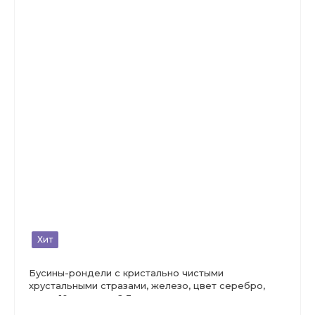
Хит
Бусины-рондели с кристально чистыми
хрустальными стразами, железо, цвет серебро,
диам. 10мм, отв-е 2.3мм.