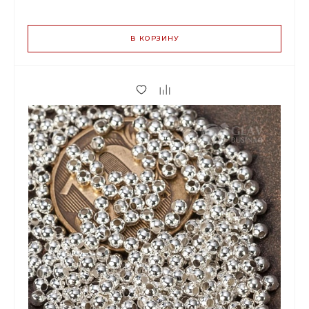
ВАРИАНТЫ
ЦЕН
В КОРЗИНУ
0.70 р.
до 149
0.66 р.
от 150 до 499
0.55 р.
от 500