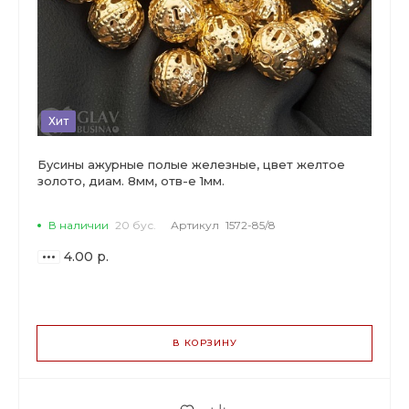
Хит
Бусины ажурные полые железные, цвет желтое
золото, диам. 8мм, отв-е 1мм.
В наличии
20 бус.
Артикул
1572-85/8
4.00 р.
ВАРИАНТЫ
ЦЕН
В КОРЗИНУ
4.00 р.
до 29
3.76 р.
от 30 до 99
3.16 р.
от 100