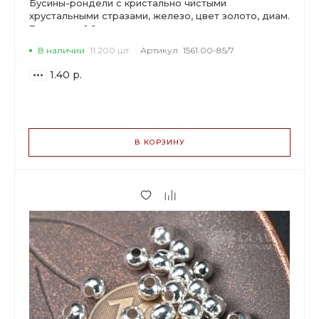
Бусины-рондели с кристально чистыми
хрустальными стразами, железо, цвет золото, диам.
7мм, отв-е 1.6мм.
В наличии
11 200 шт
Артикул
1561.00-85/7
1.40 р.
ВАРИАНТЫ
ЦЕН
В КОРЗИНУ
1.40 р.
до 149
1.32 р.
от 150 до 499
1.06 р.
от 500