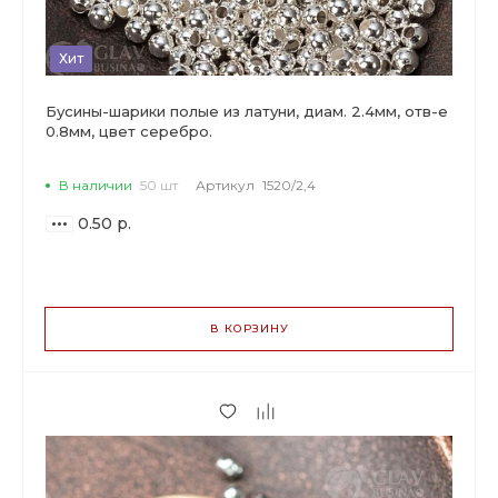
Хит
Бусины-шарики полые из латуни, диам. 2.4мм, отв-е
0.8мм, цвет серебро.
В наличии
50 шт
Артикул
1520/2,4
0.50 р.
ВАРИАНТЫ
ЦЕН
В КОРЗИНУ
0.50 р.
до 149
0.47 р.
от 150 до 499
0.40 р.
от 500