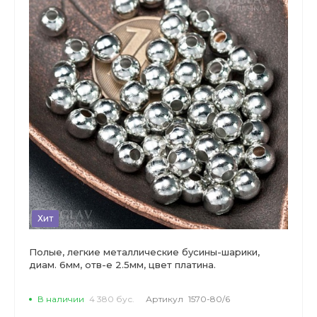
Хит
Полые, легкие металлические бусины-шарики,
диам. 6мм, отв-е 2.5мм, цвет платина.
В наличии
4 380 бус.
Артикул
1570-80/6