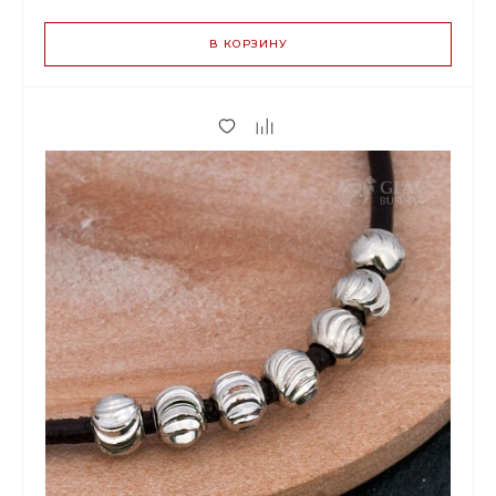
ЦЕН
В КОРЗИНУ
0.70 р.
до 149
0.66 р.
от 150 до 499
0.55 р.
от 500