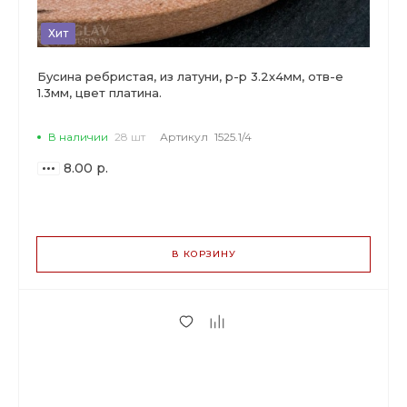
Хит
Бусина ребристая, из латуни, р-р 3.2х4мм, отв-е
1.3мм, цвет платина.
В наличии
28 шт
Артикул
1525.1/4
8.00 р.
ВАРИАНТЫ
ЦЕН
В КОРЗИНУ
8.00 р.
до 11
7.52 р.
от 12 до 39
6.08 р.
от 40