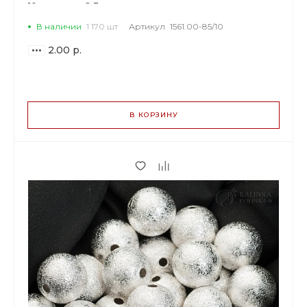
10мм, отв-е 2.3мм.
В наличии
1 170 шт
Артикул
1561.00-85/10
2.00 р.
ВАРИАНТЫ
ЦЕН
В КОРЗИНУ
2.00 р.
до 59
1.88 р.
от 60 до 199
1.64 р.
от 200