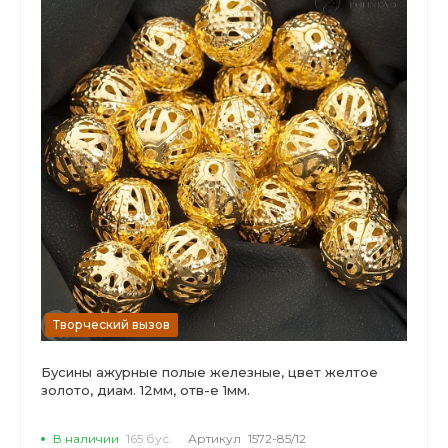
Творческий вызов
Бусины ажурные полые железные, цвет желтое
золото, диам. 12мм, отв-е 1мм.
В наличии
165 бус.
Артикул
1572-85/12