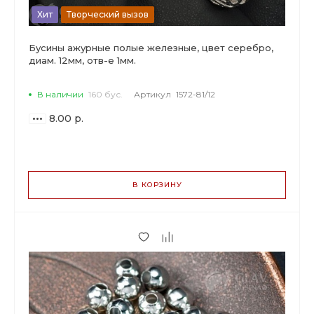
Хит
Творческий вызов
Бусины ажурные полые железные, цвет серебро,
диам. 12мм, отв-е 1мм.
В наличии
160 бус.
Артикул
1572-81/12
8.00 р.
ВАРИАНТЫ
ЦЕН
В КОРЗИНУ
8.00 р.
до 14
7.52 р.
от 15 до 49
6.32 р.
от 50