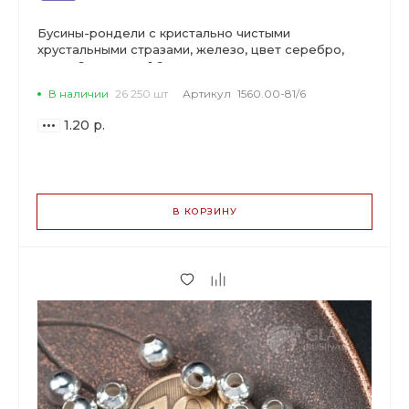
Бусины-рондели с кристально чистыми
хрустальными стразами, железо, цвет серебро,
диам. 6мм, отв-е 1.6мм.
В наличии
26 250 шт
Артикул
1560.00-81/6
1.20 р.
ВАРИАНТЫ
ЦЕН
В КОРЗИНУ
1.20 р.
до 149
1.13 р.
от 150 до 499
0.91 р.
от 500