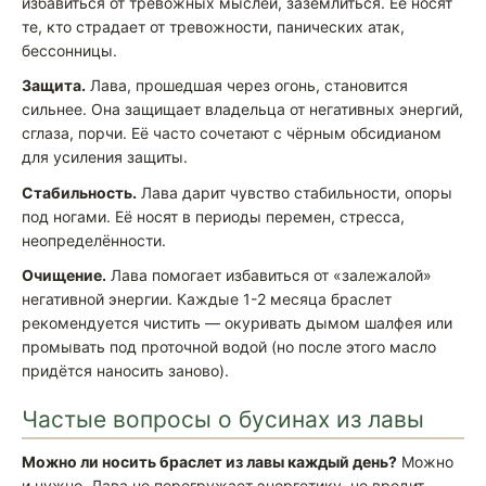
избавиться от тревожных мыслей, заземлиться. Её носят
те, кто страдает от тревожности, панических атак,
бессонницы.
Защита.
Лава, прошедшая через огонь, становится
сильнее. Она защищает владельца от негативных энергий,
сглаза, порчи. Её часто сочетают с чёрным обсидианом
для усиления защиты.
Стабильность.
Лава дарит чувство стабильности, опоры
под ногами. Её носят в периоды перемен, стресса,
неопределённости.
Очищение.
Лава помогает избавиться от «залежалой»
негативной энергии. Каждые 1-2 месяца браслет
рекомендуется чистить — окуривать дымом шалфея или
промывать под проточной водой (но после этого масло
придётся наносить заново).
Частые вопросы о бусинах из лавы
Можно ли носить браслет из лавы каждый день?
Можно
и нужно. Лава не перегружает энергетику, не вредит