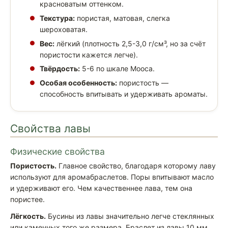
красноватым оттенком.
Текстура:
пористая, матовая, слегка
шероховатая.
Вес:
лёгкий (плотность 2,5-3,0 г/см³, но за счёт
пористости кажется легче).
Твёрдость:
5-6 по шкале Мооса.
Особая особенность:
пористость —
способность впитывать и удерживать ароматы.
Свойства лавы
Физические свойства
Пористость.
Главное свойство, благодаря которому лаву
используют для аромабраслетов. Поры впитывают масло
и удерживают его. Чем качественнее лава, тем она
пористее.
Лёгкость.
Бусины из лавы значительно легче стеклянных
или каменных того же размера. Браслет из лавы 10 мм