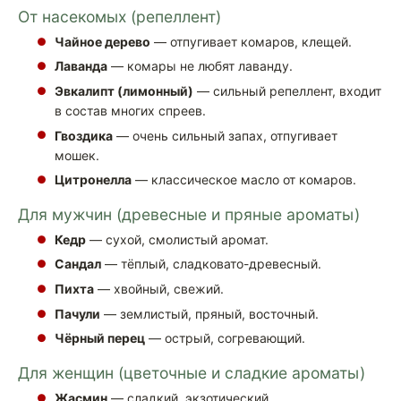
От насекомых (репеллент)
Чайное дерево
— отпугивает комаров, клещей.
Лаванда
— комары не любят лаванду.
Эвкалипт (лимонный)
— сильный репеллент, входит
в состав многих спреев.
Гвоздика
— очень сильный запах, отпугивает
мошек.
Цитронелла
— классическое масло от комаров.
Для мужчин (древесные и пряные ароматы)
Кедр
— сухой, смолистый аромат.
Сандал
— тёплый, сладковато-древесный.
Пихта
— хвойный, свежий.
Пачули
— землистый, пряный, восточный.
Чёрный перец
— острый, согревающий.
Для женщин (цветочные и сладкие ароматы)
Жасмин
— сладкий, экзотический.