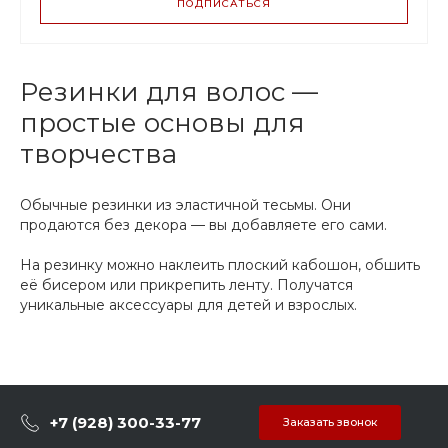
ПОДПИСАТЬСЯ
ВАРИАНТЫ
ЦЕН
3.00 р.
до 29
Резинки для волос —
2.82 р.
от 30 до 99
простые основы для
2.28 р.
от 100
творчества
Обычные резинки из эластичной тесьмы. Они
продаются без декора — вы добавляете его сами.
На резинку можно наклеить плоский кабошон, обшить
её бисером или прикрепить ленту. Получатся
уникальные аксессуары для детей и взрослых.
+7 (928) 300-33-77
Заказать звонок