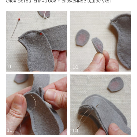
слоя фетра (спина бок + сложенное вдвое ухо).