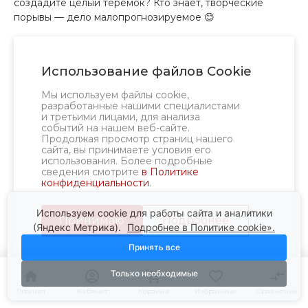
создадите целый теремок? Кто знает, творческие
порывы — дело малопрогнозируемое 😊
Использование файлов Cookie
Мы используем файлы cookie,
разработанные нашими специалистами
и третьими лицами, для анализа
событий на нашем веб-сайте.
Продолжая просмотр страниц нашего
сайта, вы принимаете условия его
использования. Более подробные
сведения смотрите
в Политике
конфиденциальности
.
Используем cookie для работы сайта и аналитики
Принимаю
Подробнее
(Яндекс Метрика).
Подробнее в Политике cookie».
Принять все
Только необходимые
Главная
Главная
Кабинет
Кабинет
Корзина
Корзина
Избранные
Избранные
Сравнение
Сравнение