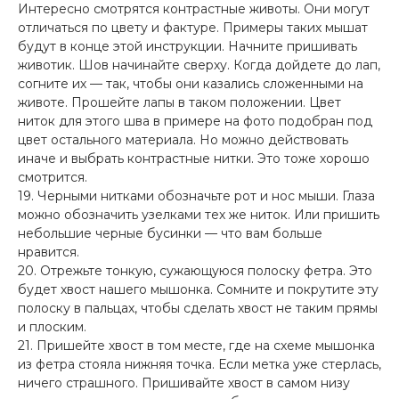
Интересно смотрятся контрастные животы. Они могут
отличаться по цвету и фактуре. Примеры таких мышат
будут в конце этой инструкции. Начните пришивать
животик. Шов начинайте сверху. Когда дойдете до лап,
согните их — так, чтобы они казались сложенными на
животе. Прошейте лапы в таком положении. Цвет
ниток для этого шва в примере на фото подобран под
цвет остального материала. Но можно действовать
иначе и выбрать контрастные нитки. Это тоже хорошо
смотрится.
19. Черными нитками обозначьте рот и нос мыши. Глаза
можно обозначить узелками тех же ниток. Или пришить
небольшие черные бусинки — что вам больше
нравится.
20. Отрежьте тонкую, сужающуюся полоску фетра. Это
будет хвост нашего мышонка. Сомните и покрутите эту
полоску в пальцах, чтобы сделать хвост не таким прямы
и плоским.
21. Пришейте хвост в том месте, где на схеме мышонка
из фетра стояла нижняя точка. Если метка уже стерлась,
ничего страшного. Пришивайте хвост в самом низу