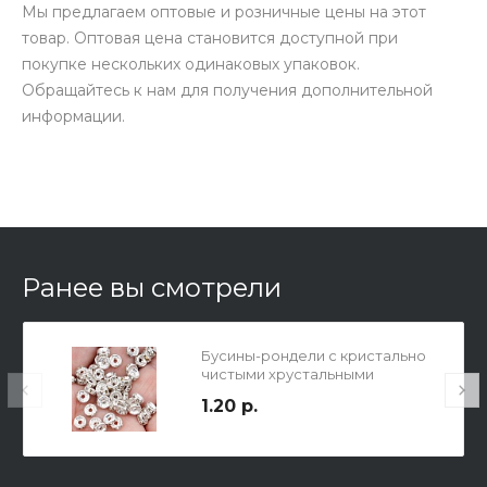
Мы предлагаем оптовые и розничные цены на этот
товар. Оптовая цена становится доступной при
покупке нескольких одинаковых упаковок.
Обращайтесь к нам для получения дополнительной
информации.
Ранее вы смотрели
Бусины-рондели с кристально
чистыми хрустальными
стразами, железо, цвет
1.20 р.
серебро, диам. 6мм, отв-е
1.6мм.