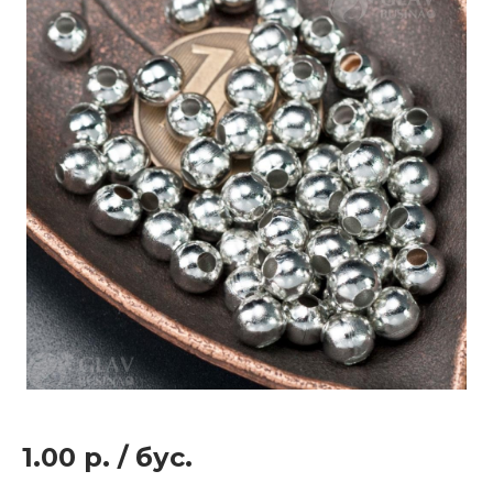
1.00 р.
/
бус.