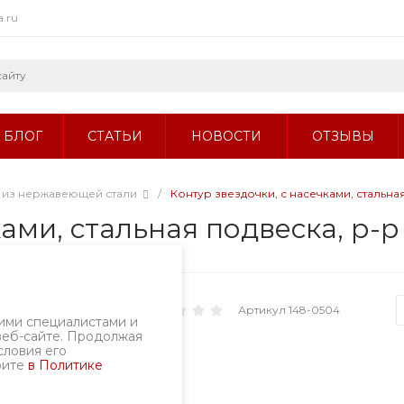
a.ru
БЛОГ
СТАТЬИ
НОВОСТИ
ОТЗЫВЫ
 из нержавеющей стали
/
Контур звездочки, с насечками, стальная 
ми, стальная подвеска, р-р 1
Творческий вызов
Артикул
148-0504
ими специалистами и
веб-сайте. Продолжая
словия его
рите
в Политике