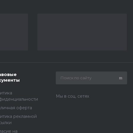
авовые
кументы
итика
Мы в соц. сетях
фиденциальности
личная оферта
итика рекламной
сылки
ласие на