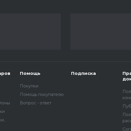
аров
Помощь
Подписка
Пр
до
Покупки
Пол
Помощь покупателю
кон
улоны
Вопрос - ответ
Пуб
вки
Пол
и,
рас
Сог