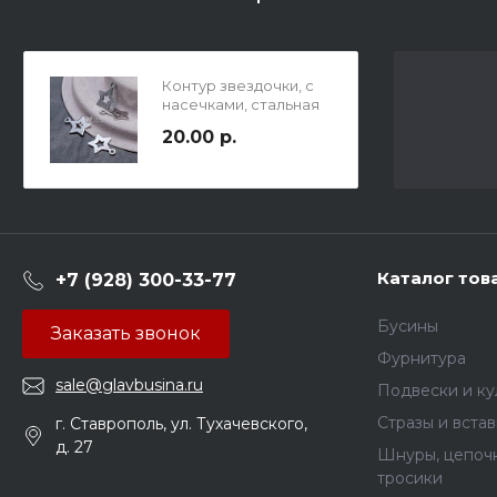
Контур звездочки, с
насечками, стальная
подвеска, р-р
20.00 р.
13х10х0.8 мм, отв-е 1.2
мм.
Каталог тов
+7 (928) 300-33-77
Бусины
Заказать звонок
Фурнитура
sale@glavbusina.ru
Подвески и к
Стразы и вста
г. Ставрополь, ул. Тухачевского,
д. 27
Шнуры, цепочк
тросики