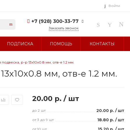
Войти
+7 (928) 300-33-77
Заказать звонок
+7 (928) 300-33-77
ПОДПИСКА
ПОМОЩЬ
КОНТАКТЫ
г. Ставрополь, ул.
Тухачевского, д. 27
Без выходных 10:00-19:00
sale@glavbusina.ru
подвеска, р-р 13х10х0.8 мм, отв-е 1.2 мм.
3х10х0.8 мм, отв-е 1.2 мм.
20.00 р.
/
шт
20.00 р.
/
шт
до 2
шт
18.80 р.
/
шт
от 3
до 9
шт
15.20 р.
/
шт
от 10
шт