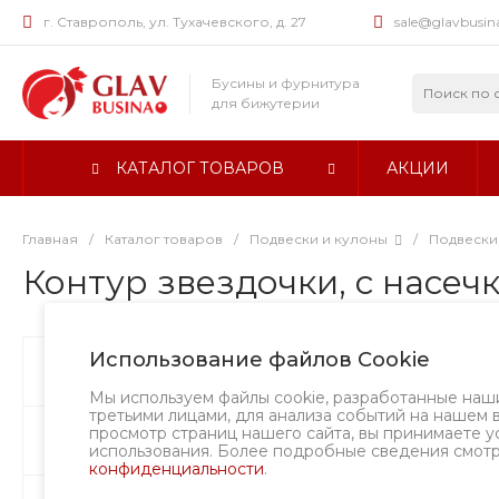
г. Ставрополь, ул. Тухачевского, д. 27
sale@glavbusin
Бусины и фурнитура
для бижутерии
КАТАЛОГ ТОВАРОВ
АКЦИИ
Главная
/
Каталог товаров
/
Подвески и кулоны
/
Подвески
Контур звездочки, с насечка
Использование файлов Cookie
Бусины
Хит
Долговечно
Мы используем файлы cookie, разработанные наш
третьими лицами, для анализа событий на нашем 
просмотр страниц нашего сайта, вы принимаете у
Фурнитура
использования. Более подробные сведения смот
конфиденциальности
.