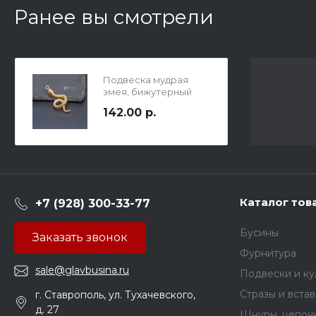
Ранее вы смотрели
Подвеска мудрая
змея, бижутерный
сплав, цвет желтое
142.00 р.
золото, матовое
покрытие, 35х16х6мм,
отв. 2 мм.
Каталог тов
+7 (928) 300-33-77
Бусины
Заказать звонок
Фурнитура
sale@glavbusina.ru
Подвески и к
Стразы и вста
г. Ставрополь, ул. Тухачевского,
д. 27
Шнуры, цепочк