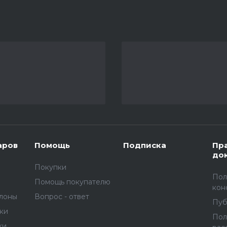
аров
Помощь
Подписка
Пр
до
Покупки
Пол
Помощь покупателю
кон
улоны
Вопрос - ответ
Пуб
вки
Пол
и,