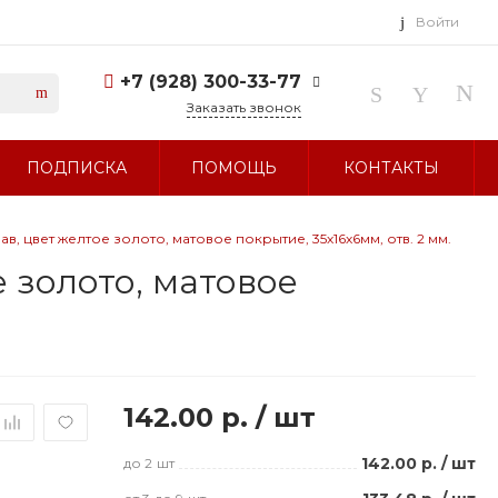
Войти
+7 (928) 300-33-77
Заказать звонок
+7 (928) 300-33-77
ПОДПИСКА
ПОМОЩЬ
КОНТАКТЫ
г. Ставрополь, ул.
Тухачевского, д. 27
Без выходных 10:00-19:00
sale@glavbusina.ru
, цвет желтое золото, матовое покрытие, 35х16х6мм, отв. 2 мм.
 золото, матовое
142.00 р.
/
шт
142.00 р.
/
шт
до 2
шт