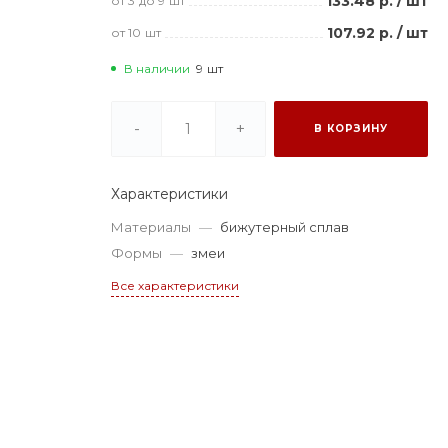
133.48 р.
/
шт
от 3
до 9
шт
107.92 р.
/
шт
от 10
шт
В наличии
9
шт
-
+
В КОРЗИНУ
Характеристики
Материалы
—
бижутерный сплав
Формы
—
змеи
Все характеристики