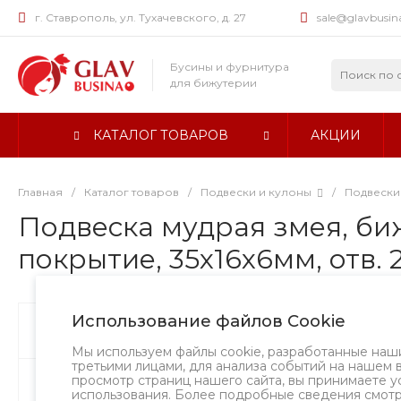
г. Ставрополь, ул. Тухачевского, д. 27
sale@glavbusin
Бусины и фурнитура
для бижутерии
КАТАЛОГ ТОВАРОВ
АКЦИИ
Главная
/
Каталог товаров
/
Подвески и кулоны
/
Подвески
Подвеска мудрая змея, биж
покрытие, 35х16х6мм, отв. 
Использование файлов Cookie
Бусины
Творческий вызов
Мы используем файлы cookie, разработанные наш
третьими лицами, для анализа событий на нашем 
просмотр страниц нашего сайта, вы принимаете у
Фурнитура
использования. Более подробные сведения смот