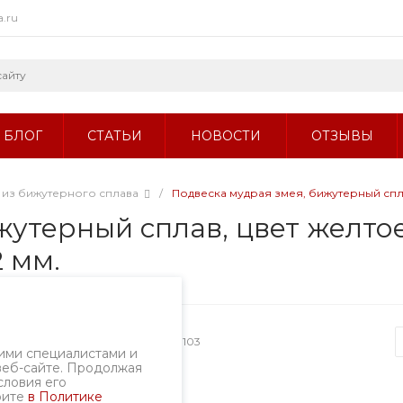
a.ru
БЛОГ
СТАТЬИ
НОВОСТИ
ОТЗЫВЫ
 из бижутерного сплава
/
Подвеска мудрая змея, бижутерный сплав
утерный сплав, цвет желтое
2 мм.
Артикул
146-103
ими специалистами и
веб-сайте. Продолжая
словия его
рите
в Политике