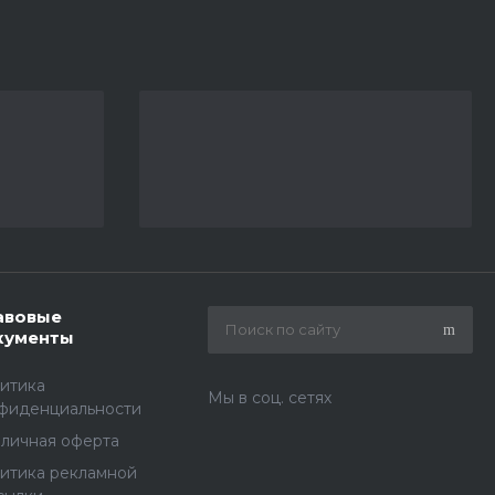
авовые
кументы
итика
Мы в соц. сетях
фиденциальности
личная оферта
итика рекламной