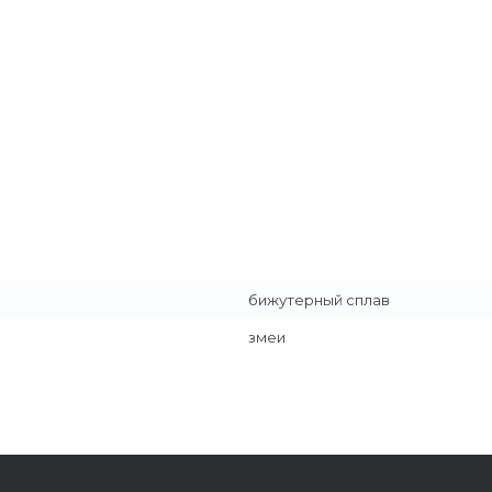
бижутерный сплав
змеи