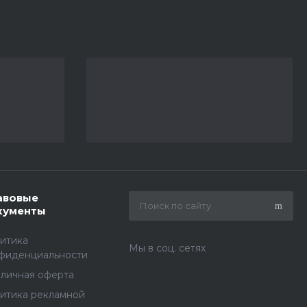
авовые
кументы
итика
Мы в соц. сетях
фиденциальности
личная оферта
итика рекламной