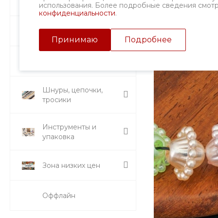
Фурнитура
использования. Более подробные сведения смот
конфиденциальности
.
Подвески и кулоны
Принимаю
Подробнее
Стразы и вставки
Шнуры, цепочки,
тросики
Инструменты и
упаковка
Зона низких цен
Оффлайн