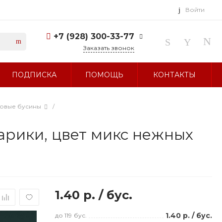
Войти
+7 (928) 300-33-77
Заказать звонок
+7 (928) 300-33-77
ПОДПИСКА
ПОМОЩЬ
КОНТАКТЫ
г. Ставрополь, ул.
Тухачевского, д. 27
Без выходных 10:00-19:00
sale@glavbusina.ru
ловые бусины
/
рики, цвет микс нежных
1.40 р.
/
бус.
1.40 р.
/
бус.
до 119
бус.