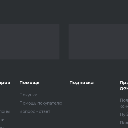
аров
Помощь
Подписка
Пр
до
Покупки
Пол
Помощь покупателю
кон
улоны
Вопрос - ответ
Пуб
вки
Пол