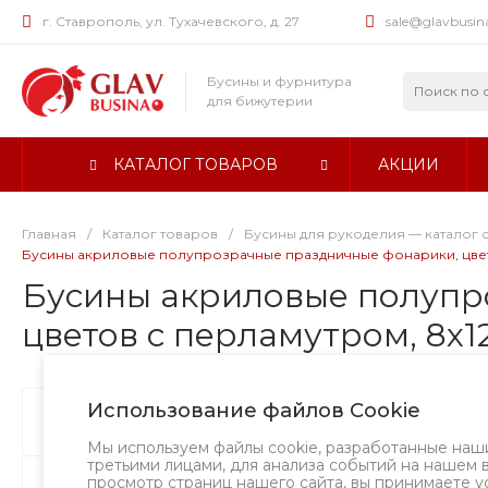
г. Ставрополь, ул. Тухачевского, д. 27
sale@glavbusin
Бусины и фурнитура
для бижутерии
КАТАЛОГ ТОВАРОВ
АКЦИИ
Главная
/
Каталог товаров
/
Бусины для рукоделия — каталог 
Бусины акриловые полупрозрачные праздничные фонарики, цвет м
Бусины акриловые полупр
цветов с перламутром, 8х12
Использование файлов Cookie
Бусины
Хит
Творческий в
Мы используем файлы cookie, разработанные наш
третьими лицами, для анализа событий на нашем 
просмотр страниц нашего сайта, вы принимаете у