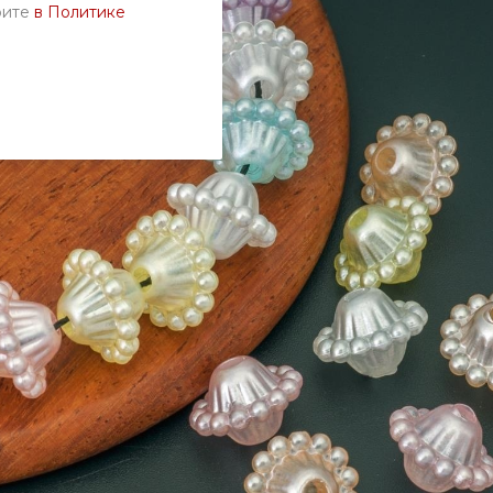
рите
в Политике