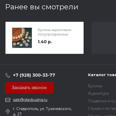
Ранее вы смотрели
Бусины акриловые
полупрозрачные
праздничные
1.40 р.
фонарики, цвет микс
нежных цветов с
перламутром, 8х12мм,
отв. 2мм.
Каталог тов
+7 (928) 300-33-77
Бусины
Заказать звонок
Фурнитура
sale@glavbusina.ru
Подвески и к
Стразы и вста
г. Ставрополь, ул. Тухачевского,
д. 27