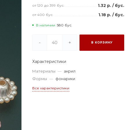
1.32 р.
/
бус.
от 120
до 399
бус.
1.18 р.
/
бус.
от 400
бус.
В наличии
580
бус.
-
+
В КОРЗИНУ
Характеристики
Материалы
—
акрил
Формы
—
фонарики
Все характеристики