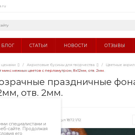
a.ru
БЛОГ
СТАТЬИ
НОВОСТИ
ОТЗЫВЫ
с ценами
/
Акриловые бусины для творчества
/
Цветные акри
икс нежных цветов с перламутром, 8х12мм, отв. 2мм.
озрачные праздничные фона
мм, отв. 2мм.
ызов
Артикул
1872.1/12
ими специалистами и
веб-сайте. Продолжая
словия его