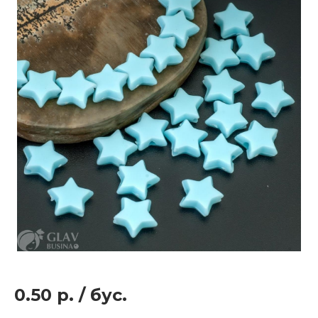
0.50 р.
/
бус.