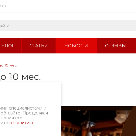
a.ru
БЛОГ
СТАТЬИ
НОВОСТИ
ОТЗЫВЫ
о 10 мес.
о 10 мес.
ими специалистами и
веб-сайте. Продолжая
словия его
рите
в Политике