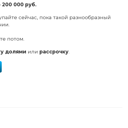
о
200 000 руб.
купайте сейчас, пока такой разнообразный
чии.
те потом.
ту долями
или
рассрочку
.