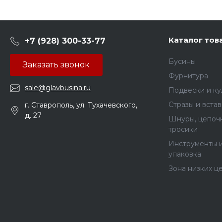
Каталог тов
+7 (928) 300-33-77
Бусины
Заказать звонок
Фурнитура
sale@glavbusina.ru
Подвески и к
Стразы и вста
г. Ставрополь, ул. Тухачевского,
д. 27
Шнуры, цепочк
тросики
Инструменты 
упаковка
Зона низких ц