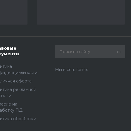
авовые
кументы
итика
Мы в соц. сетях
фиденциальности
личная оферта
итика рекламной
сылки
ласие на
аботку ПД
итика обработки