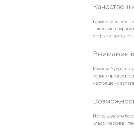
Качественн
Гальваническое по
покрытие сохранит
острыми предметам
Внимание к
Каждая бусина тща
только придает из
настоящему запом
Возможност
Используя эти бус
классическими, та