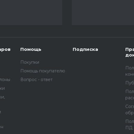
аров
Помощь
Подписка
Пр
до
Покупки
Пол
Помощь покупателю
кон
улоны
Вопрос - ответ
Пуб
вки
Пол
и,
рас
Сог
и
обр
Пол
ен
ПД