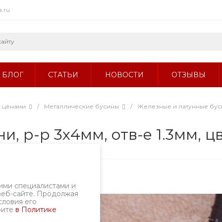
a.ru
БЛОГ
СТАТЬИ
НОВОСТИ
ОТЗЫВЫ
с ценами
/
Металлические бусины
/
Железные и латунные бу
и, р-р 3х4мм, отв-е 1.3мм, ц
ртикул
1525.1-86/4
ими специалистами и
веб-сайте. Продолжая
словия его
рите
в Политике