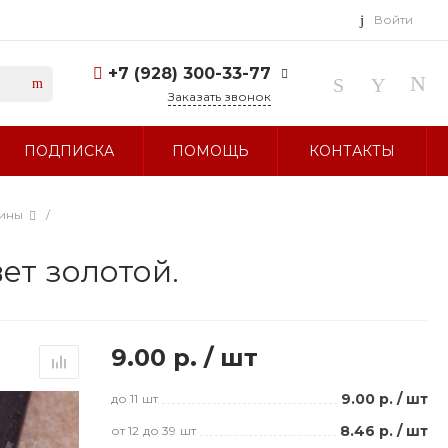
Войти
+7 (928) 300-33-77
Заказать звонок
+7 (928) 300-33-77
ПОДПИСКА
ПОМОЩЬ
КОНТАКТЫ
г. Ставрополь, ул.
Тухачевского, д. 27
Без выходных 10:00-19:00
sale@glavbusina.ru
сины
/
вет золотой.
9.00 р.
/
шт
9.00 р.
/
шт
до 11
шт
8.46 р.
/
шт
от 12
до 39
шт