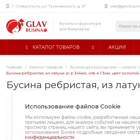
г. Ставрополь, ул. Тухачевского, д. 27
sale@glavbusin
Бусины и фурнитура
для бижутерии
КАТАЛОГ ТОВАРОВ
АКЦИИ
Главная
/
Каталог товаров
/
Бусины для рукоделия — каталог 
Бусина ребристая, из латуни, р-р 3х4мм, отв-е 1.3мм, цвет золотой.
Бусина ребристая, из латун
Использование файлов Cookie
Бусины
А
Мы используем файлы cookie, разработанные наш
третьими лицами, для анализа событий на нашем 
просмотр страниц нашего сайта, вы принимаете у
Фурнитура
использования. Более подробные сведения смот
конфиденциальности
.