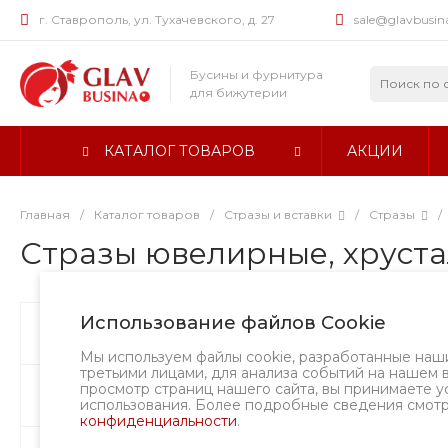
г. Ставрополь, ул. Тухачевского, д. 27
sale@glavbusin
Бусины и фурнитура
для бижутерии
КАТАЛОГ ТОВАРОВ
АКЦИИ
Главная
/
Каталог товаров
/
Стразы и вставки
/
Стразы
/
Стразы ювелирные, хрусталь
Использование файлов Cookie
Бусины
А
Мы используем файлы cookie, разработанные наш
третьими лицами, для анализа событий на нашем 
просмотр страниц нашего сайта, вы принимаете у
Фурнитура
использования. Более подробные сведения смот
конфиденциальности
.