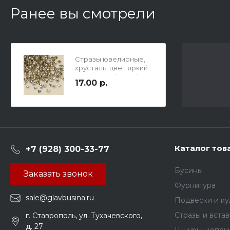
Ранее вы смотрели
Стразы ювелирные,
хрусталь, цвет яркий
глянец, ss9 (2.6мм),
17.00 р.
цена за 40 шт.
Каталог тов
+7 (928) 300-33-77
Бусины
Заказать звонок
Фурнитура
sale@glavbusina.ru
Подвески и к
Стразы и вста
г. Ставрополь, ул. Тухачевского,
д. 27