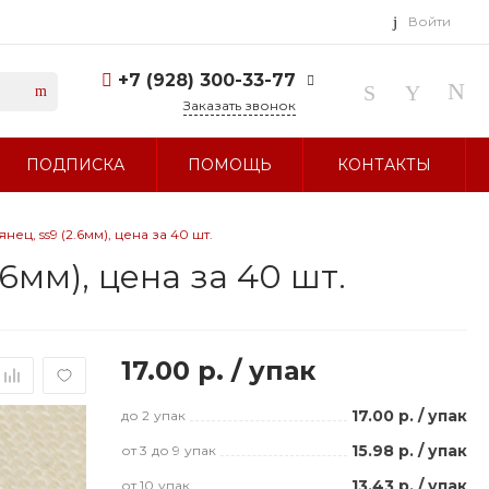
Войти
+7 (928) 300-33-77
Заказать звонок
+7 (928) 300-33-77
ПОДПИСКА
ПОМОЩЬ
КОНТАКТЫ
г. Ставрополь, ул.
Тухачевского, д. 27
Без выходных 10:00-19:00
sale@glavbusina.ru
ец, ss9 (2.6мм), цена за 40 шт.
6мм), цена за 40 шт.
17.00 р.
/
упак
17.00 р.
/
упак
до 2
упак
15.98 р.
/
упак
от 3
до 9
упак
13.43 р.
/
упак
от 10
упак