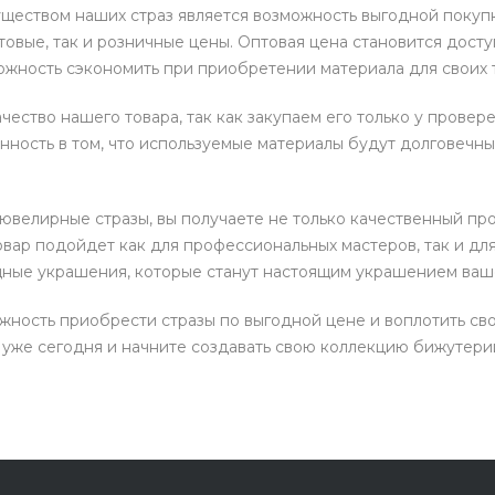
ществом наших страз является возможность выгодной покуп
товые, так и розничные цены. Оптовая цена становится дост
ожность сэкономить при приобретении материала для своих 
чество нашего товара, так как закупаем его только у прове
нность в том, что используемые материалы будут долговечны
велирные стразы, вы получаете не только качественный про
вар подойдет как для профессиональных мастеров, так и дл
щные украшения, которые станут настоящим украшением ваш
жность приобрести стразы по выгодной цене и воплотить св
уже сегодня и начните создавать свою коллекцию бижутери