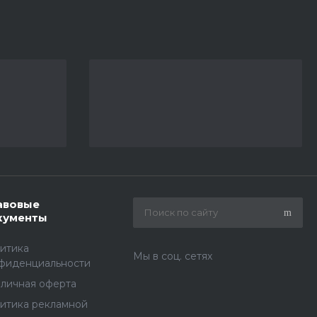
авовые
кументы
итика
Мы в соц. сетях
фиденциальности
личная оферта
итика рекламной