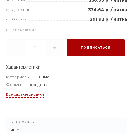
356.00 р.
/
нитка
до 2
нитка
334.64 р.
/
нитка
от 3
до 9
нитка
291.92 р.
/
нитка
от 10
нитка
Нет в наличии
-
+
ПОДПИСАТЬСЯ
Характеристики
Материалы
—
яшма
Формы
—
рондель
Все характеристики
Материалы
яшма