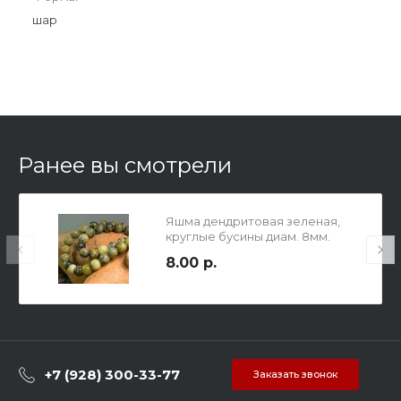
шар
Ранее вы смотрели
Яшма дендритовая зеленая,
круглые бусины диам. 8мм.
8.00 р.
+7 (928) 300-33-77
Заказать звонок