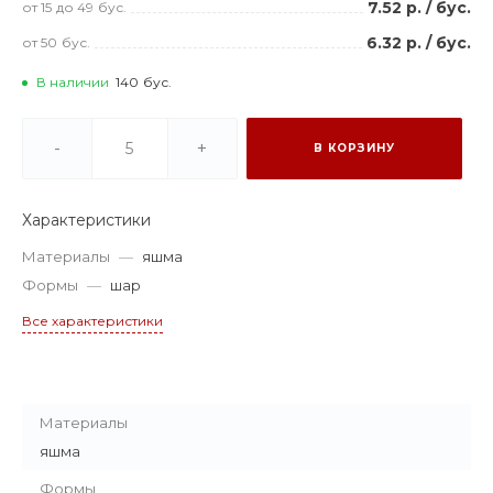
7.52 р.
/
бус.
от 15
до 49
бус.
6.32 р.
/
бус.
от 50
бус.
В наличии
140
бус.
-
+
В КОРЗИНУ
Характеристики
Материалы
—
яшма
Формы
—
шар
Все характеристики
Материалы
яшма
Формы