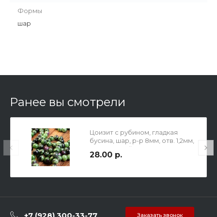
Формы
шар
Ранее вы смотрели
Цоизит с рубином, гладкая
бусина, шар, р-р 8мм, отв. 1,2мм,
натуральный, не окрашен.
28.00 р.
+7 (928) 300-33-77
Заказать звонок