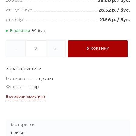
28.00 р.
/
бус.
до 5
бус.
26.32 р.
/
бус.
от 6
до 19
бус.
21.56 р.
/
бус.
от 20
бус.
В наличии
89
бус.
-
+
В КОРЗИНУ
Характеристики
Материалы
—
цоизит
Формы
—
шар
Все характеристики
Материалы
цоизит