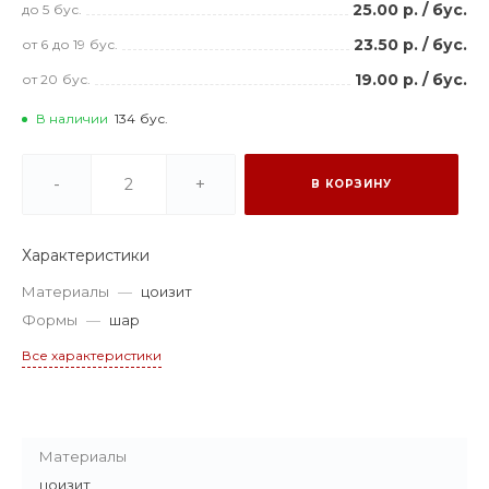
25.00 р.
/
бус.
до 5
бус.
23.50 р.
/
бус.
от 6
до 19
бус.
19.00 р.
/
бус.
от 20
бус.
В наличии
134
бус.
-
+
В КОРЗИНУ
Характеристики
Материалы
—
цоизит
Формы
—
шар
Все характеристики
Материалы
цоизит