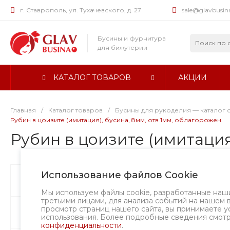
г. Ставрополь, ул. Тухачевского, д. 27
sale@glavbusin
Бусины и фурнитура
для бижутерии
КАТАЛОГ ТОВАРОВ
АКЦИИ
Главная
/
Каталог товаров
/
Бусины для рукоделия — каталог 
Рубин в цоизите (имитация), бусина, 8мм, отв 1мм, облагорожен.
Рубин в цоизите (имитация
Использование файлов Cookie
Бусины
Творческий вызов
Мы используем файлы cookie, разработанные наш
третьими лицами, для анализа событий на нашем 
просмотр страниц нашего сайта, вы принимаете у
Фурнитура
использования. Более подробные сведения смот
конфиденциальности
.