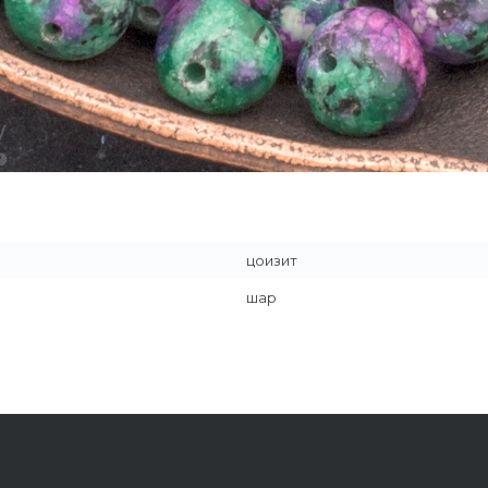
цоизит
шар