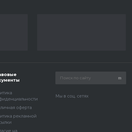
авовые
кументы
итика
Мы в соц. сетях
фиденциальности
личная оферта
итика рекламной
сылки
ласие на