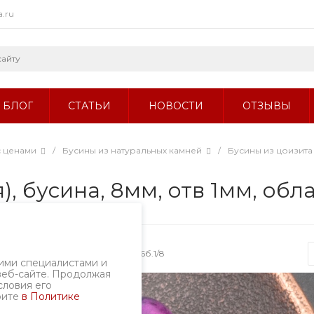
a.ru
БЛОГ
СТАТЬИ
НОВОСТИ
ОТЗЫВЫ
с ценами
/
Бусины из натуральных камней
/
Бусины из цоизита
), бусина, 8мм, отв 1мм, обл
Артикул
2926б.1/8
ими специалистами и
веб-сайте. Продолжая
словия его
рите
в Политике