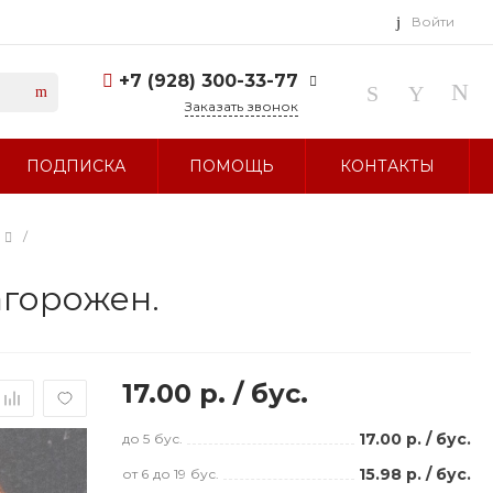
Войти
+7 (928) 300-33-77
Заказать звонок
+7 (928) 300-33-77
ПОДПИСКА
ПОМОЩЬ
КОНТАКТЫ
г. Ставрополь, ул.
Тухачевского, д. 27
Без выходных 10:00-19:00
sale@glavbusina.ru
/
агорожен.
17.00 р.
/
бус.
17.00 р.
/
бус.
до 5
бус.
15.98 р.
/
бус.
от 6
до 19
бус.