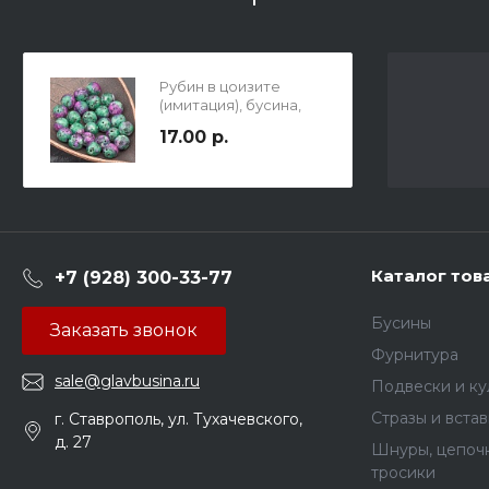
Рубин в цоизите
(имитация), бусина,
8мм, отв 1мм,
17.00 р.
облагорожен.
Каталог тов
+7 (928) 300-33-77
Бусины
Заказать звонок
Фурнитура
sale@glavbusina.ru
Подвески и к
Стразы и вста
г. Ставрополь, ул. Тухачевского,
д. 27
Шнуры, цепочк
тросики