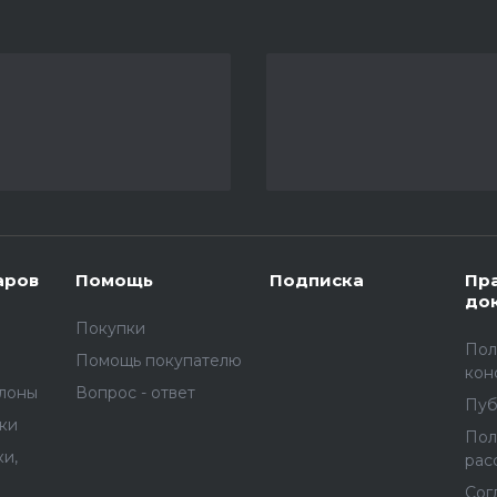
аров
Помощь
Подписка
Пр
до
Покупки
Пол
Помощь покупателю
кон
улоны
Вопрос - ответ
Пуб
вки
Пол
и,
рас
Сог