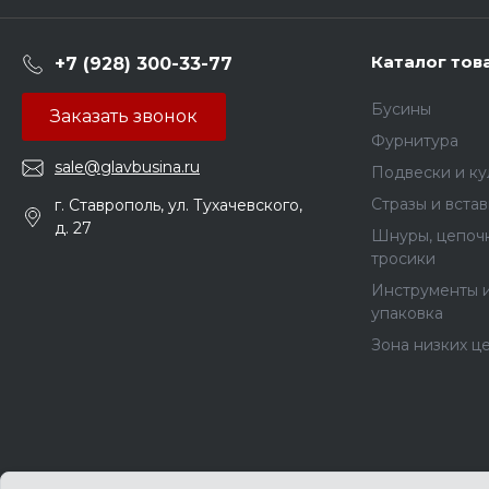
Каталог тов
+7 (928) 300-33-77
Бусины
Заказать звонок
Фурнитура
sale@glavbusina.ru
Подвески и к
Стразы и вста
г. Ставрополь, ул. Тухачевского,
д. 27
Шнуры, цепочк
тросики
Инструменты 
упаковка
Зона низких ц