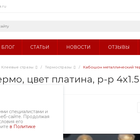
a.ru
БЛОГ
СТАТЬИ
НОВОСТИ
ОТЗЫВЫ
Клеевые стразы
/
Термостразы
/
Кабошон металлический термо
мо, цвет платина, р-р 4х1.5
ртикул
263-202
ими специалистами и
веб-сайте. Продолжая
словия его
рите
в Политике