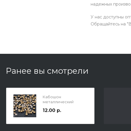
надежных производ
У нас доступны оп
Обращайтесь на "В
Ранее вы смотрели
Кабошон
металлический
термо, цвет платина,
12.00 р.
р-р 4х1.5мм, в упаковке
100шт.