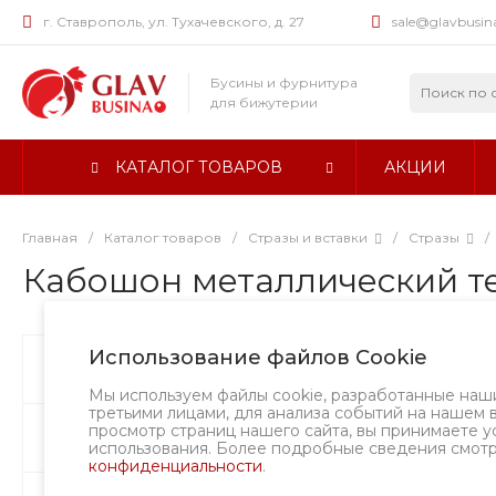
г. Ставрополь, ул. Тухачевского, д. 27
sale@glavbusin
Бусины и фурнитура
для бижутерии
КАТАЛОГ ТОВАРОВ
АКЦИИ
Главная
/
Каталог товаров
/
Стразы и вставки
/
Стразы
/
Кабошон металлический тер
Использование файлов Cookie
Бусины
А
Мы используем файлы cookie, разработанные наш
третьими лицами, для анализа событий на нашем 
просмотр страниц нашего сайта, вы принимаете у
Фурнитура
использования. Более подробные сведения смот
конфиденциальности
.