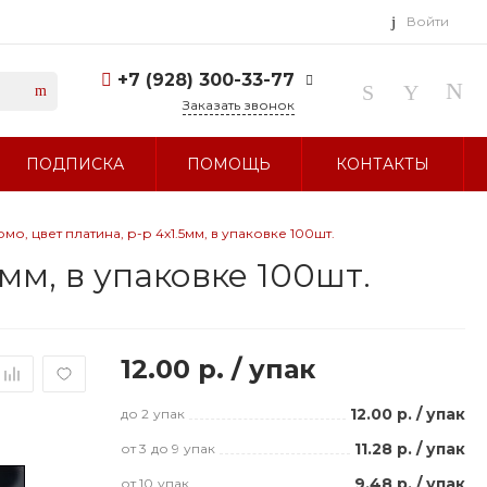
Войти
+7 (928) 300-33-77
Заказать звонок
+7 (928) 300-33-77
ПОДПИСКА
ПОМОЩЬ
КОНТАКТЫ
г. Ставрополь, ул.
Тухачевского, д. 27
Без выходных 10:00-19:00
sale@glavbusina.ru
, цвет платина, р-р 4х1.5мм, в упаковке 100шт.
мм, в упаковке 100шт.
12.00 р.
/
упак
12.00 р.
/
упак
до 2
упак
11.28 р.
/
упак
от 3
до 9
упак
9.48 р.
/
упак
от 10
упак