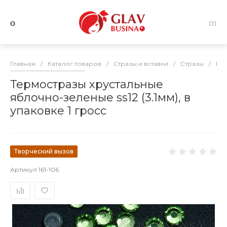
Главная
/
Каталог товаров
/
Стразы и вставки
/
Стразы
/
Кл
Термостразы хрустальные
яблочно-зеленые ss12 (3.1мм), в
упаковке 1 гросс
Творческий вызов
Артикул
161-106