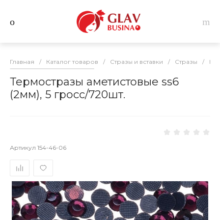
Главная
/
Каталог товаров
/
Стразы и вставки
/
Стразы
/
Кл
Термостразы аметистовые ss6
(2мм), 5 гросс/720шт.
Артикул
154-46-06