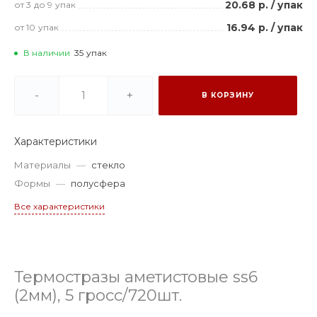
20.68 р.
/
упак
от 3
до 9
упак
16.94 р.
/
упак
от 10
упак
В наличии
35
упак
-
+
В КОРЗИНУ
Характеристики
Материалы
—
стекло
Формы
—
полусфера
Все характеристики
Термостразы аметистовые ss6
(2мм), 5 гросс/720шт.