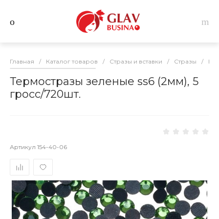
Главная
/
Каталог товаров
/
Стразы и вставки
/
Стразы
/
Кл
Термостразы зеленые ss6 (2мм), 5
гросс/720шт.
Артикул
154-40-06