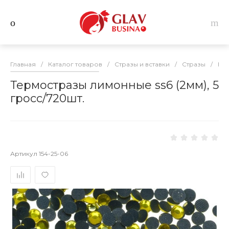
Главная
/
Каталог товаров
/
Стразы и вставки
/
Стразы
/
Кл
Термостразы лимонные ss6 (2мм), 5
гросс/720шт.
Артикул
154-25-06