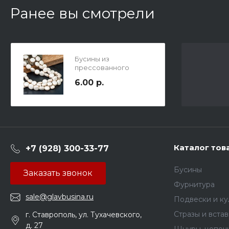
Ранее вы смотрели
Бусины из
прессованного
говлита округлые
6.00 р.
плоские, 10х5мм, отв.
2мм, цвет слоновая
кость с эфектом
кракерюра.
Каталог тов
+7 (928) 300-33-77
Бусины
Заказать звонок
Фурнитура
sale@glavbusina.ru
Подвески и к
Стразы и вста
г. Ставрополь, ул. Тухачевского,
д. 27