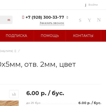
Войти
+7 (928) 300-33-77
Заказать звонок
+7 (928) 300-33-77
ПОДПИСКА
ПОМОЩЬ
КОНТАКТЫ
г. Ставрополь, ул.
Тухачевского, д. 27
Без выходных 10:00-19:00
sale@glavbusina.ru
(хаулита)
/
х5мм, отв. 2мм, цвет
6.00 р.
/
бус.
6.00 р.
/
бус.
до 29
бус.