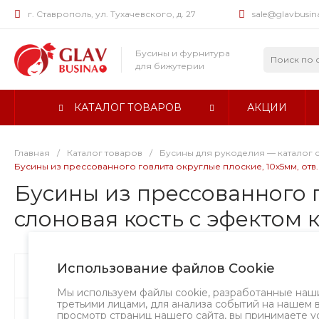
г. Ставрополь, ул. Тухачевского, д. 27
sale@glavbusin
Бусины и фурнитура
для бижутерии
КАТАЛОГ ТОВАРОВ
АКЦИИ
Главная
/
Каталог товаров
/
Бусины для рукоделия — каталог 
Бусины из прессованного говлита округлые плоские, 10х5мм, отв.
Бусины из прессованного г
слоновая кость с эфектом 
Использование файлов Cookie
Бусины
А
Мы используем файлы cookie, разработанные наш
третьими лицами, для анализа событий на нашем 
просмотр страниц нашего сайта, вы принимаете у