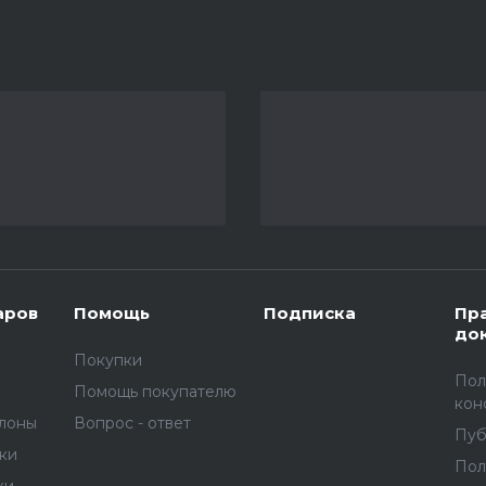
аров
Помощь
Подписка
Пр
до
Покупки
Пол
Помощь покупателю
кон
улоны
Вопрос - ответ
Пуб
вки
Пол