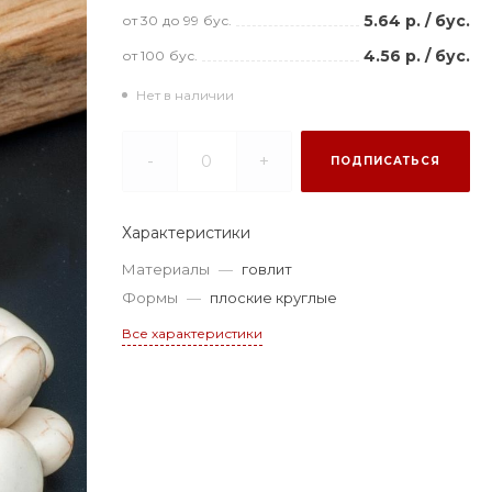
5.64 р.
/
бус.
от 30
до 99
бус.
4.56 р.
/
бус.
от 100
бус.
Нет в наличии
-
+
ПОДПИСАТЬСЯ
Характеристики
Материалы
—
говлит
Формы
—
плоские круглые
Все характеристики