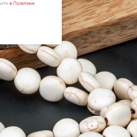
рите
в Политике