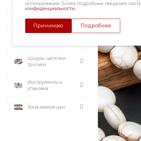
Фурнитура
использования. Более подробные сведения смот
конфиденциальности
.
Подвески и кулоны
Принимаю
Подробнее
Стразы и вставки
Шнуры, цепочки,
тросики
Инструменты и
упаковка
Зона низких цен