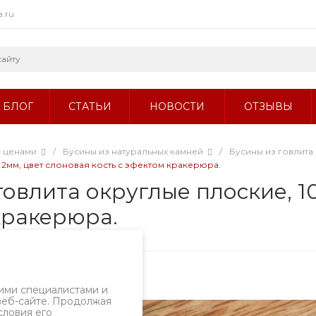
a.ru
БЛОГ
СТАТЬИ
НОВОСТИ
ОТЗЫВЫ
с ценами
/
Бусины из натуральных камней
/
Бусины из говлита 
 2мм, цвет слоновая кость с эфектом кракерюра.
овлита округлые плоские, 10
кракерюра.
ртикул
2957б.9-14/10
ими специалистами и
веб-сайте. Продолжая
словия его