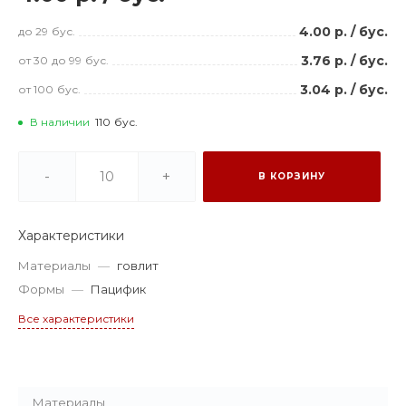
4.00 р.
/
бус.
до 29
бус.
3.76 р.
/
бус.
от 30
до 99
бус.
3.04 р.
/
бус.
от 100
бус.
В наличии
110
бус.
-
+
В КОРЗИНУ
Характеристики
Материалы
—
говлит
Формы
—
Пацифик
Все характеристики
Материалы