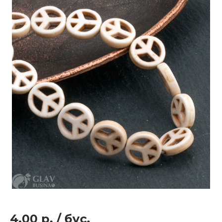
4.00 р.
/
бус.