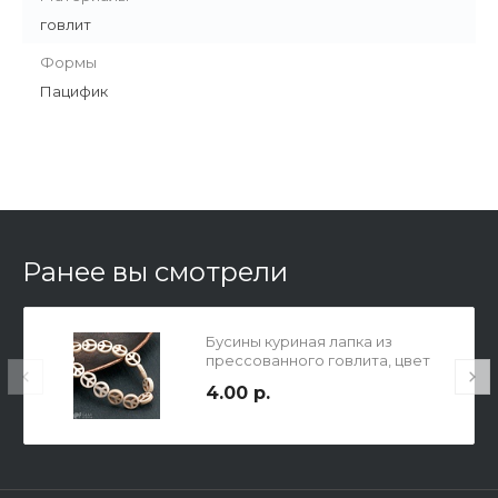
говлит
Формы
Пацифик
Ранее вы смотрели
Бусины куриная лапка из
прессованного говлита, цвет
слоновая кость, р-р 10мм,
4.00 р.
толщина 2.5мм, отв-е 1мм.