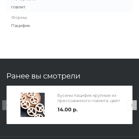
говлит
Формы
Пацифик
Ранее вы смотрели
Бусины пацифик крупные из
прессованного говлита, цвет
слоновая кость, р-р 30мм,
14.00 р.
толщина 5мм, отв-е 1.5мм.