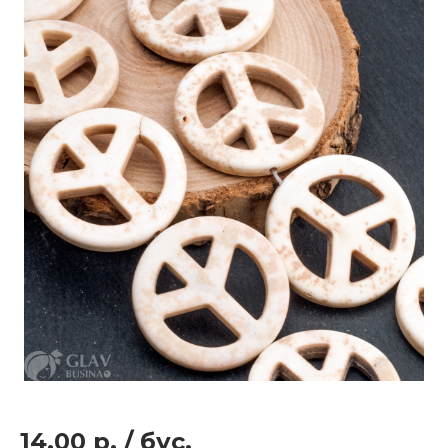
14.00 р.
/
бус.