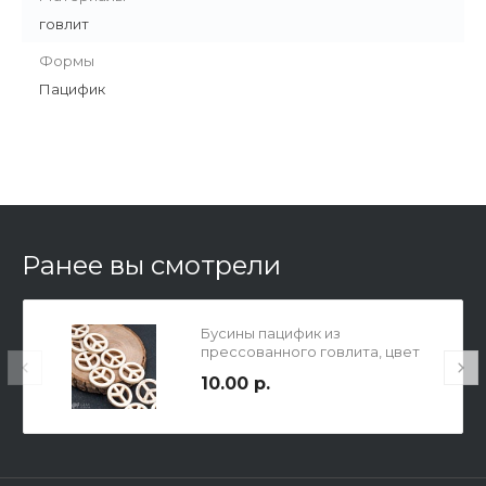
говлит
Формы
Пацифик
Ранее вы смотрели
Бусины пацифик из
прессованного говлита, цвет
слоновая кость, р-р 25мм,
10.00 р.
толщина 4мм, отв-е 1.5мм.