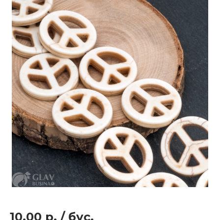
10.00 р.
/
бус.