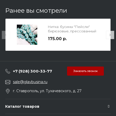
Ранее вы смотрели
Нитка: бусины "Пейсли"
бирюзовые, прессованный
говлит, р-р 21х12х4мм, отв-е
175.00 р.
1.5мм, длина 41 см / 22 бусины.
+7 (928) 300-33-77
Заказать звонок
sale@glavbusina.ru
г. Ставрополь, ул. Тухачевского, д. 27
Каталог товаров