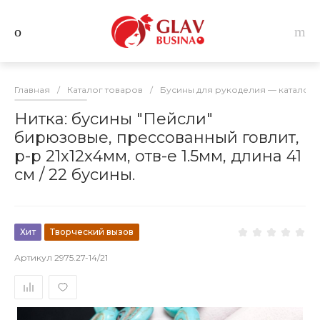
Главная
/
Каталог товаров
/
Бусины для рукоделия — каталог 
Нитка: бусины "Пейсли"
бирюзовые, прессованный говлит,
р-р 21х12х4мм, отв-е 1.5мм, длина 41
см / 22 бусины.
Хит
Творческий вызов
Артикул
2975.27-14/21