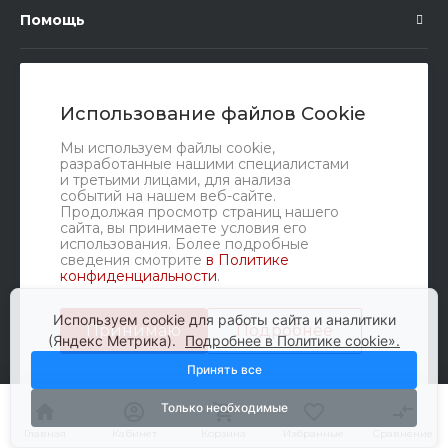
Помощь
Подписка
Использование файлов Cookie
Правовые документы
Мы используем файлы cookie,
разработанные нашими специалистами
и третьими лицами, для анализа
событий на нашем веб-сайте.
Продолжая просмотр страниц нашего
сайта, вы принимаете условия его
использования. Более подробные
сведения смотрите
в Политике
конфиденциальности
.
Мы в соц. сетях
Используем cookie для работы сайта и аналитики
Принимаю
Подробнее
(Яндекс Метрика).
Подробнее в Политике cookie».
Принять все
Только необходимые
© 2010-2026 Glavbusina, Все права защищены
Главная
Главная
Кабинет
Кабинет
Корзина
Корзина
Избранные
Избранные
Сравнение
Сравнение