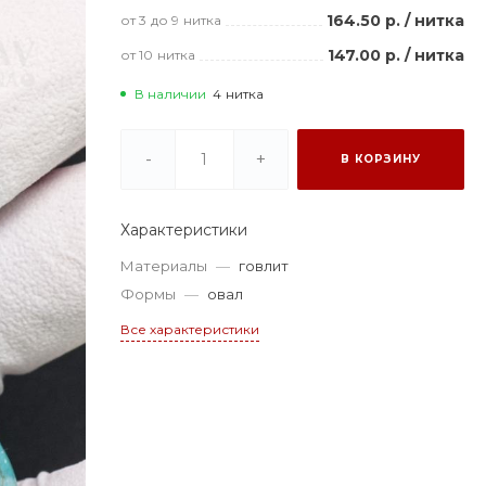
164.50 р.
/
нитка
от 3
до 9
нитка
147.00 р.
/
нитка
от 10
нитка
В наличии
4
нитка
-
+
В КОРЗИНУ
Характеристики
Материалы
—
говлит
Формы
—
овал
Все характеристики