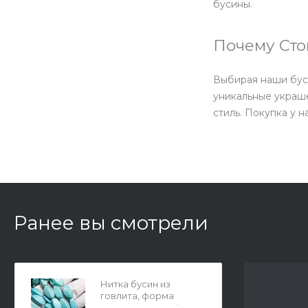
бусины.
Почему Сто
Выбирая наши буси
уникальные украш
стиль. Покупка у 
Ранее вы смотрели
Нитка бусин из
говлита, форма
четырехгранный овал,