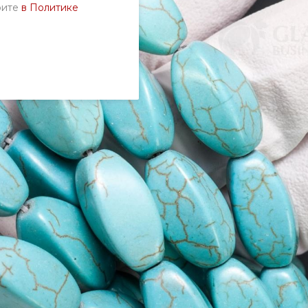
рите
в Политике