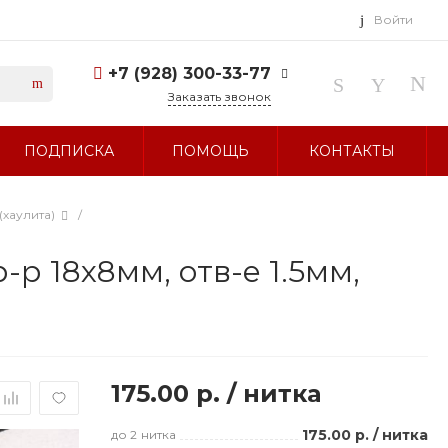
Войти
+7 (928) 300-33-77
Заказать звонок
+7 (928) 300-33-77
ПОДПИСКА
ПОМОЩЬ
КОНТАКТЫ
г. Ставрополь, ул.
Тухачевского, д. 27
Без выходных 10:00-19:00
sale@glavbusina.ru
(хаулита)
/
р 18х8мм, отв-е 1.5мм,
175.00 р.
/
нитка
175.00 р.
/
нитка
до 2
нитка