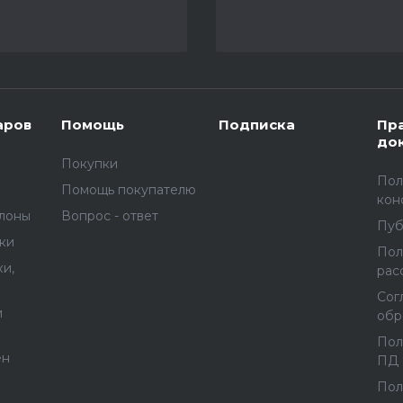
аров
Помощь
Подписка
Пр
до
Покупки
Пол
Помощь покупателю
кон
улоны
Вопрос - ответ
Пуб
вки
Пол
и,
рас
Сог
и
обр
Пол
ен
ПД
Пол