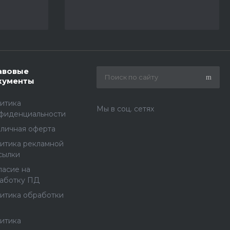
авовые
кументы
итика
Мы в соц. сетях
фиденциальности
личная оферта
итика рекламной
сылки
ласие на
аботку ПД
итика обработки
итика