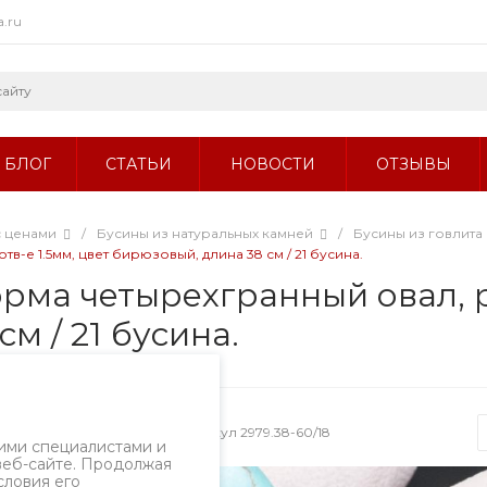
a.ru
БЛОГ
СТАТЬИ
НОВОСТИ
ОТЗЫВЫ
с ценами
/
Бусины из натуральных камней
/
Бусины из говлита 
в-е 1.5мм, цвет бирюзовый, длина 38 см / 21 бусина.
орма четырехгранный овал, р-
м / 21 бусина.
ызов
Артикул
2979.38-60/18
ими специалистами и
веб-сайте. Продолжая
словия его