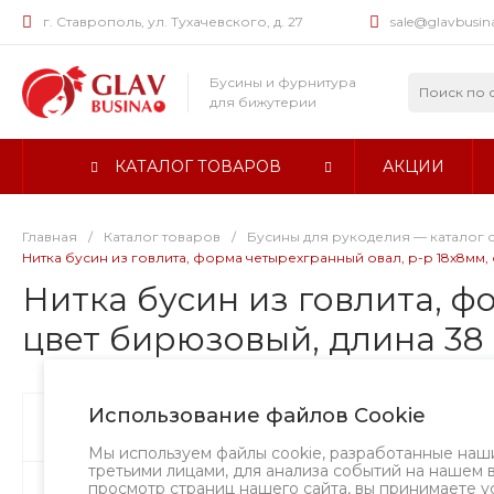
г. Ставрополь, ул. Тухачевского, д. 27
sale@glavbusin
Бусины и фурнитура
для бижутерии
КАТАЛОГ ТОВАРОВ
АКЦИИ
Главная
/
Каталог товаров
/
Бусины для рукоделия — каталог 
Нитка бусин из говлита, форма четырехгранный овал, р-р 18х8мм, от
Нитка бусин из говлита, ф
цвет бирюзовый, длина 38 с
Использование файлов Cookie
Бусины
Хит
Творческий в
Мы используем файлы cookie, разработанные наш
третьими лицами, для анализа событий на нашем 
просмотр страниц нашего сайта, вы принимаете у