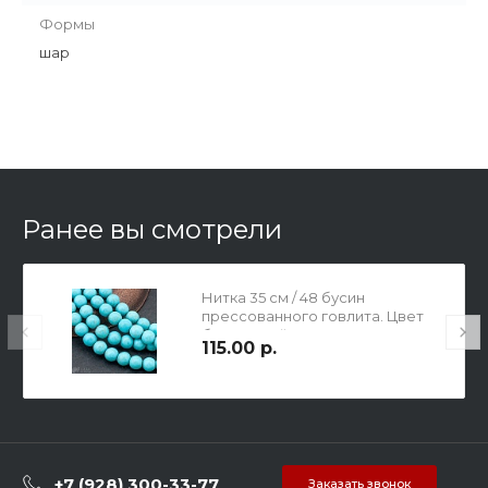
Формы
шар
Ранее вы смотрели
Нитка 35 см / 48 бусин
прессованного говлита. Цвет
бирюзовый, р-р 8х7.5мм, отв-е
115.00 р.
1мм.
+7 (928) 300-33-77
Заказать звонок