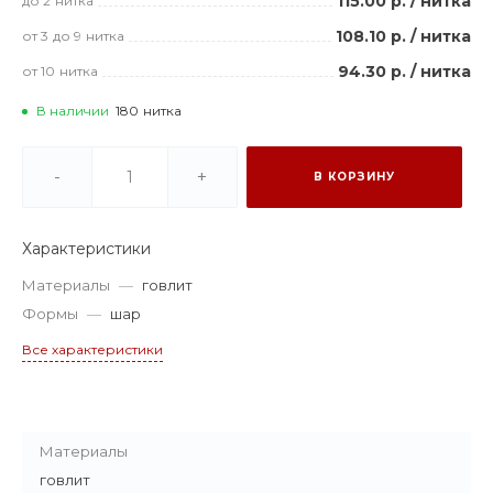
115.00 р.
/
нитка
до 2
нитка
108.10 р.
/
нитка
от 3
до 9
нитка
94.30 р.
/
нитка
от 10
нитка
В наличии
180
нитка
-
+
В КОРЗИНУ
Характеристики
Материалы
—
говлит
Формы
—
шар
Все характеристики
Материалы
говлит