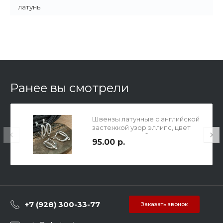
латунь
Ранее вы смотрели
Швензы латунные с английской
застежкой узор эллипс, цвет
покрытия серебро, р-р
95.00 р.
17х12х6,5мм, петелька снизу
1,5мм, красивые, не идеальные.
+7 (928) 300-33-77
Заказать звонок