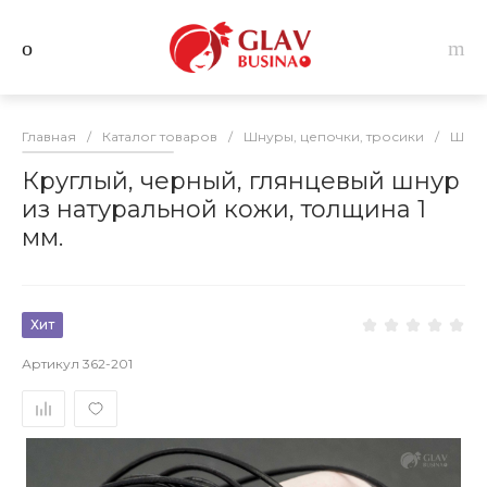
Главная
/
Каталог товаров
/
Шнуры, цепочки, тросики
/
Шнур
Круглый, черный, глянцевый шнур
из натуральной кожи, толщина 1
мм.
Хит
Артикул
362-201