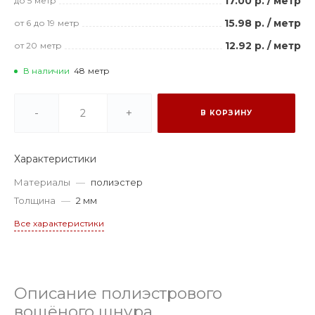
17.00 р.
/
метр
до 5
метр
15.98 р.
/
метр
от 6
до 19
метр
12.92 р.
/
метр
от 20
метр
В наличии
48
метр
-
+
В КОРЗИНУ
Характеристики
Материалы
—
полиэстер
Толщина
—
2 мм
Все характеристики
Описание полиэстрового
вощёного шнура