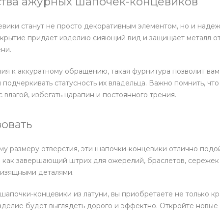
тва ажурных шапочек-концевиков
вики станут не просто декоративным элементом, но и наде
крытие придает изделию сияющий вид и защищает металл от
ни.
ия к аккуратному обращению, такая фурнитура позволит вам
 подчеркивать статусность их владельца. Важно помнить, чт
с влагой, избегать царапин и постоянного трения.
зовать
у размеру отверстия, эти шапочки-концевики отлично подо
 как завершающий штрих для ожерелий, браслетов, сережек 
 изящными деталями.
апочки-концевики из латуни, вы приобретаете не только кр
изделие будет выглядеть дорого и эффектно. Откройте новы