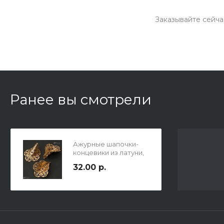
Заказывайте сейча
Ранее вы смотрели
Ажурные шапочки-
концевики из латуни,
р-р 29х24мм, отв-е
32.00 р.
1.2мм, цвет русское
золото.