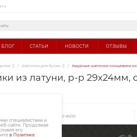
a.ru
БЛОГ
СТАТЬИ
НОВОСТИ
ОТЗЫВЫ
делия
/
Шапочки для бусин
/
Ажурные шапочки-концевики из ла
 из латуни, р-р 29х24мм, от
Артикул
4830-85/29
ими специалистами и
веб-сайте. Продолжая
словия его
рите
в Политике