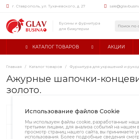
г. Ставрополь, ул. Тухачевского, д. 27
sale@glavbusin
Бусины и фурнитура
для бижутерии
КАТАЛОГ ТОВАРОВ
АКЦИИ
Главная
/
Каталог товаров
/
Фурнитура для украшений и руко
Ажурные шапочки-концевики
золото.
Использование файлов Cookie
Бусины
Творческий вызов
Мы используем файлы cookie, разработанные наш
третьими лицами, для анализа событий на нашем 
просмотр страниц нашего сайта, вы принимаете у
Фурнитура
использования. Более подробные сведения смот