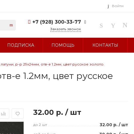
Войти
+7 (928) 300-33-77
Заказать звонок
+7 (928) 300-33-77
ПОДПИСКА
ПОМОЩЬ
КОНТАКТЫ
г. Ставрополь, ул.
Тухачевского, д. 27
Без выходных 10:00-19:00
sale@glavbusina.ru
туни, р-р 29х24мм, отв-е 1.2мм, цвет русское золото.
в-е 1.2мм, цвет русское
32.00 р.
/
шт
32.00 р.
/
шт
до 2
шт