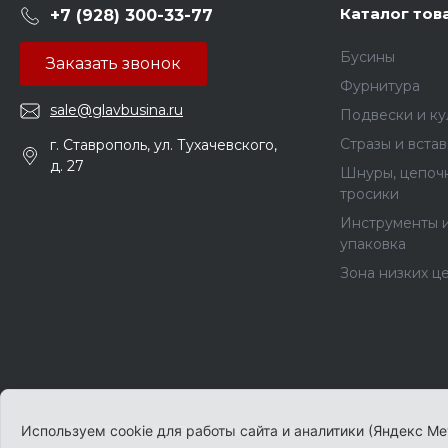
Каталог тов
+7 (928) 300-33-77
Бусины
Заказать звонок
Фурнитура
sale@glavbusina.ru
Подвески и к
Стразы и вста
г. Ставрополь, ул. Тухачевского,
д. 27
Шнуры, цепочк
тросики
Инструменты 
упаковка
Зона низких ц
© 2010-2026 Glavbusina, Все права защищены
Используем cookie для работы сайта и аналитики (Яндекс Ме