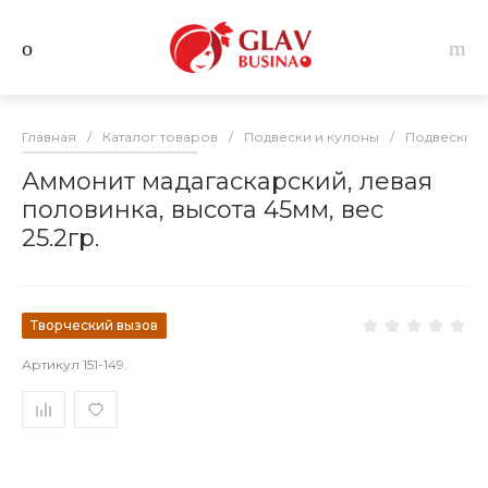
Главная
/
Каталог товаров
/
Подвески и кулоны
/
Подвески и
Аммонит мадагаскарский, левая
половинка, высота 45мм, вес
25.2гр.
Творческий вызов
Артикул
151-149.