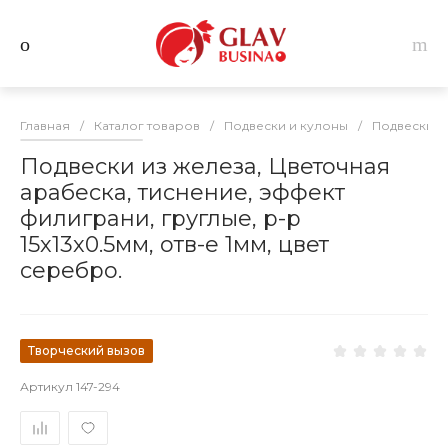
Главная
/
Каталог товаров
/
Подвески и кулоны
/
Подвески и
Подвески из железа, Цветочная
арабеска, тиснение, эффект
филиграни, груглые, р-р
15х13х0.5мм, отв-е 1мм, цвет
серебро.
Творческий вызов
Артикул
147-294