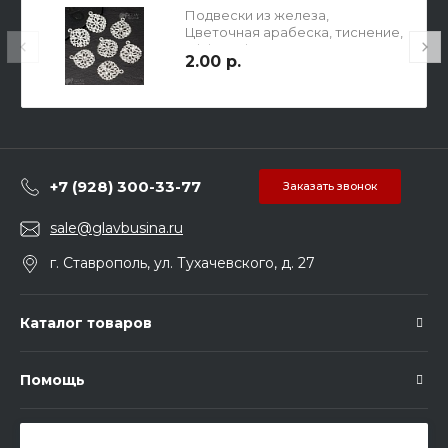
Подвески из железа,
Цветочная арабеска, тиснение,
эффект филиграни, груглые, р-р
2.00 р.
15х13х0.5мм, отв-е 1мм, цвет
серебро.
+7 (928) 300-33-77
Заказать звонок
sale@glavbusina.ru
г. Ставрополь, ул. Тухачевского, д. 27
Каталог товаров
Помощь
Подписка