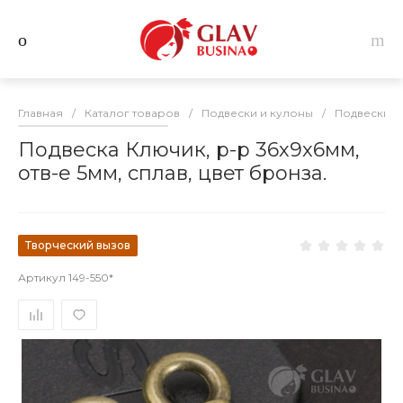
Главная
/
Каталог товаров
/
Подвески и кулоны
/
Подвески и
Подвеска Ключик, р-р 36х9х6мм,
отв-е 5мм, сплав, цвет бронза.
Творческий вызов
Артикул
149-550*