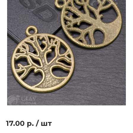
17.00 р.
/
шт