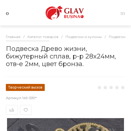
Главная
/
Каталог товаров
/
Подвески и кулоны
/
Подвески и
Подвеска Древо жизни,
бижутерный сплав, р-р 28х24мм,
отв-е 2мм, цвет бронза.
Творческий вызов
Артикул
149-539*