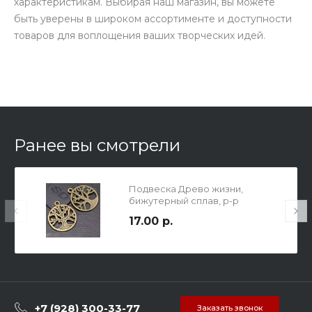
характеристикам. Выбирая наш магазин, вы можете
быть уверены в широком ассортименте и доступности
товаров для воплощения ваших творческих идей.
Ранее вы смотрели
Подвеска Древо жизни,
бижутерный сплав, р-р
28х24мм, отв-е 2мм, цвет
17.00 р.
бронза.
+7 (928) 300-33-77
Заказать звонок