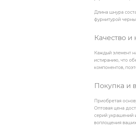
Длина шнура соста
фурнитурой черный
Качество и
Каждый элемент н
истиранию, что об
компонентов, поэт
Покупка и 
Приобретая основу
Оптовая цена дост
серий украшений и
воплощения ваших 