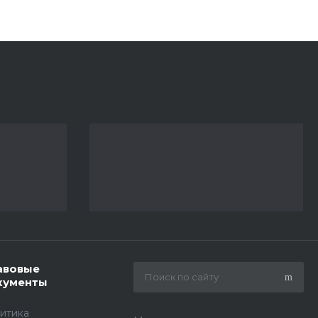
авовые
кументы
итика