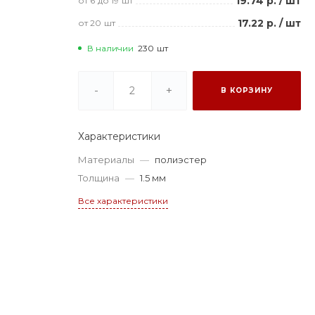
19.74 р.
/
шт
от 6
до 19
шт
17.22 р.
/
шт
от 20
шт
В наличии
230
шт
-
+
В КОРЗИНУ
Характеристики
Материалы
—
полиэстер
Толщина
—
1.5 мм
Все характеристики