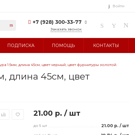
Войти
+7 (928) 300-33-77
Заказать звонок
+7 (928) 300-33-77
ПОДПИСКА
ПОМОЩЬ
КОНТАКТЫ
г. Ставрополь, ул.
Тухачевского, д. 27
Без выходных 10:00-19:00
sale@glavbusina.ru
 1.5мм, длина 45см, цвет черный, цвет фурнитуры золотой.
, длина 45см, цвет
21.00 р.
/
шт
21.00 р.
/
шт
до 5
шт