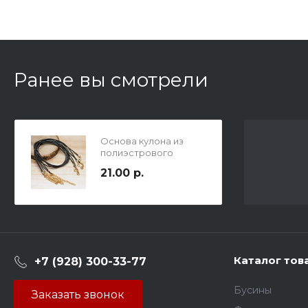
Ранее вы смотрели
Основа кулона из
полиэстрового
вощеного шнура
21.00 р.
1.5мм, длина 45см, цвет
черный, цвет
фурнитуры золотой.
Каталог тов
+7 (928) 300-33-77
Бусины
Заказать звонок