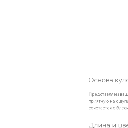
Основа кул
Представляем ваше
приятную на ощупь
сочетается с блес
Длина и цв