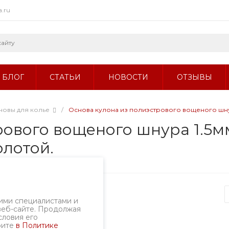
a.ru
БЛОГ
СТАТЬИ
НОВОСТИ
ОТЗЫВЫ
новы для колье
/
Основа кулона из полиэстрового вощеного шнура
ового вощеного шнура 1.5мм
олотой.
ртикул
36-112
ими специалистами и
веб-сайте. Продолжая
словия его
рите
в Политике