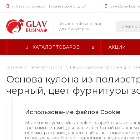
г. Ставрополь, ул. Тухачевского, д. 27
sale@glavbusin
Бусины и фурнитура
для бижутерии
КАТАЛОГ ТОВАРОВ
АКЦИИ
Главная
/
Каталог товаров
/
Шнуры, цепочки, тросики
/
Ос
Основа кулона из полиэстр
черный, цвет фурнитуры з
Использование файлов Cookie
Бусины
А
Мы используем файлы cookie, разработанные наш
третьими лицами, для анализа событий на нашем 
просмотр страниц нашего сайта, вы принимаете у
Фурнитура
использования. Более подробные сведения смот