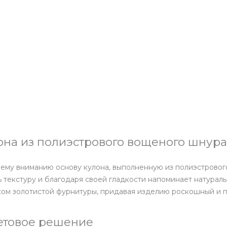
она из полиэстрового вощеного шнура
му вниманию основу кулона, выполненную из полиэстрового
 текстуру и благодаря своей гладкости напоминает натурал
ком золотистой фурнитуры, придавая изделию роскошный и 
етовое решение