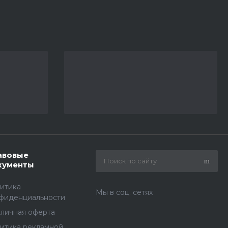
авовые
кументы
итика
Мы в соц. сетях
фиденциальности
личная оферта
итика рекламной