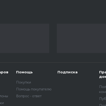
аров
Помощь
Подписка
Пр
до
Покупки
Пол
Помощь покупателю
кон
улоны
Вопрос - ответ
Пуб
вки
Пол