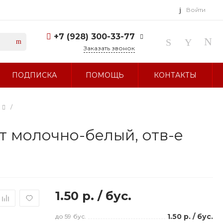
Войти
+7 (928) 300-33-77
Заказать звонок
+7 (928) 300-33-77
ПОДПИСКА
ПОМОЩЬ
КОНТАКТЫ
г. Ставрополь, ул.
Тухачевского, д. 27
Без выходных 10:00-19:00
sale@glavbusina.ru
/
т молочно-белый, отв-е
1.50 р.
/
бус.
1.50 р.
/
бус.
до 59
бус.