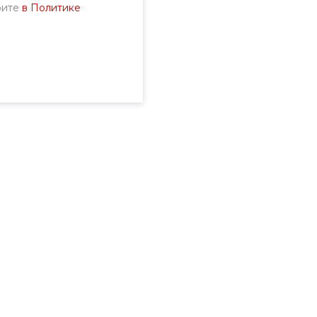
рите
в Политике