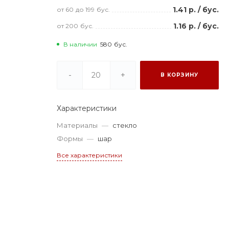
1.41 р.
/
бус.
от 60
до 199
бус.
1.16 р.
/
бус.
от 200
бус.
В наличии
580
бус.
-
+
В КОРЗИНУ
Характеристики
Материалы
—
стекло
Формы
—
шар
Все характеристики