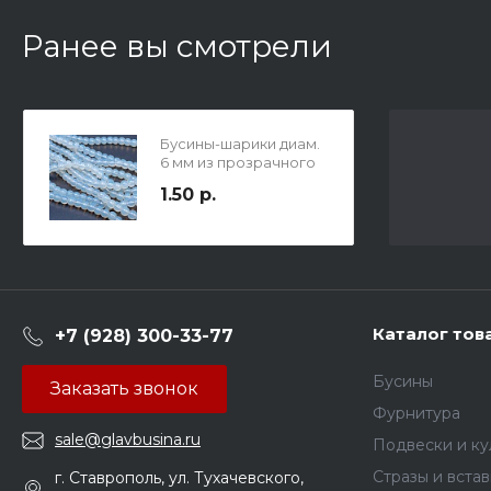
Ранее вы смотрели
Бусины-шарики диам.
6 мм из прозрачного
стекла, цвет молочно-
1.50 р.
белый, отв-е 1мм.
Каталог тов
+7 (928) 300-33-77
Бусины
Заказать звонок
Фурнитура
sale@glavbusina.ru
Подвески и к
Стразы и вста
г. Ставрополь, ул. Тухачевского,