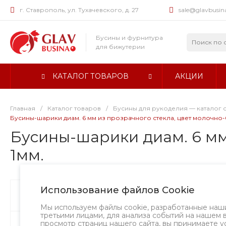
г. Ставрополь, ул. Тухачевского, д. 27
sale@glavbusin
Бусины и фурнитура
для бижутерии
КАТАЛОГ ТОВАРОВ
АКЦИИ
Главная
/
Каталог товаров
/
Бусины для рукоделия — каталог 
Бусины-шарики диам. 6 мм из прозрачного стекла, цвет молочно-б
Бусины-шарики диам. 6 мм 
1мм.
Использование файлов Cookie
Бусины
Хит
Мы используем файлы cookie, разработанные наш
третьими лицами, для анализа событий на нашем 
просмотр страниц нашего сайта, вы принимаете у