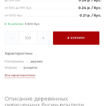
0.26 р.
/
бус.
до 299
бус.
0.24 р.
/
бус.
от 300
до 999
бус.
0.21 р.
/
бус.
от 1000
бус.
В наличии
3 600
бус.
-
+
В КОРЗИНУ
Характеристики
Материалы
—
дерево
Формы
—
рондель
Все характеристики
Описание деревянных
окрашенных бусин-рондели