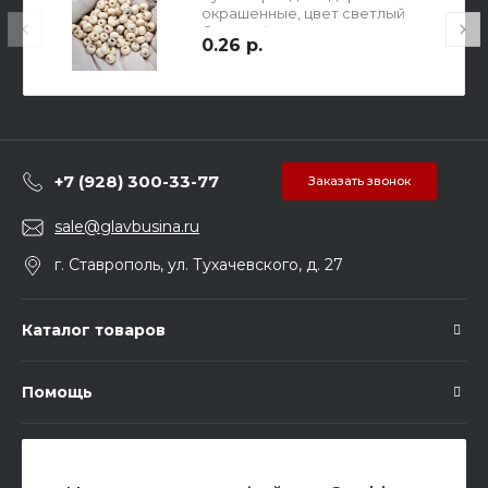
окрашенные, цвет светлый
бежевый, р-р 7х5мм, отв-е
0.26 р.
1.9мм.
+7 (928) 300-33-77
Заказать звонок
sale@glavbusina.ru
г. Ставрополь, ул. Тухачевского, д. 27
Каталог товаров
Помощь
Подписка