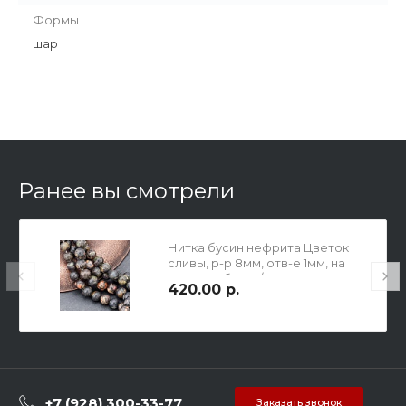
Формы
шар
Ранее вы смотрели
Нитка бусин нефрита Цветок
сливы, р-р 8мм, отв-е 1мм, на
нитке 46 бусин/36 см.
420.00 р.
+7 (928) 300-33-77
Заказать звонок