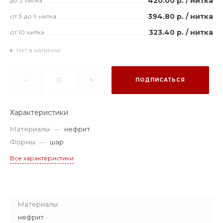
420.00 р.
/
нитка
до 2
нитка
394.80 р.
/
нитка
от 3
до 9
нитка
323.40 р.
/
нитка
от 10
нитка
Нет в наличии
-
+
ПОДПИСАТЬСЯ
Характеристики
Материалы
—
нефрит
Формы
—
шар
Все характеристики
Материалы
нефрит