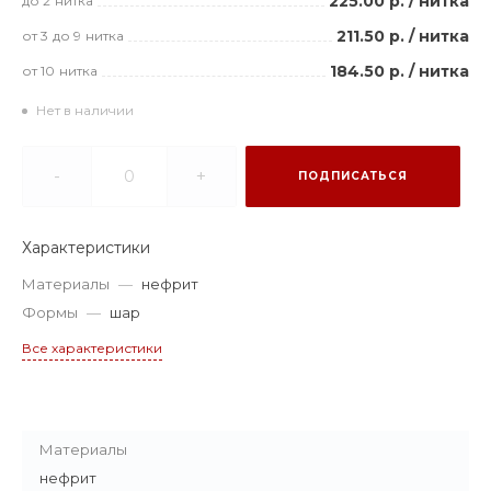
225.00 р.
/
нитка
до 2
нитка
211.50 р.
/
нитка
от 3
до 9
нитка
184.50 р.
/
нитка
от 10
нитка
Нет в наличии
-
+
ПОДПИСАТЬСЯ
Характеристики
Материалы
—
нефрит
Формы
—
шар
Все характеристики
Материалы
нефрит