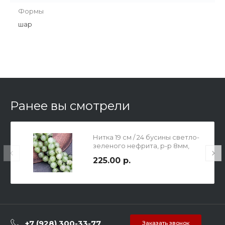
Формы
шар
Ранее вы смотрели
Нитка 19 см / 24 бусины светло-
зеленого нефрита, р-р 8мм,
отв-е 1мм.
225.00 р.
+7 (928) 300-33-77
Заказать звонок