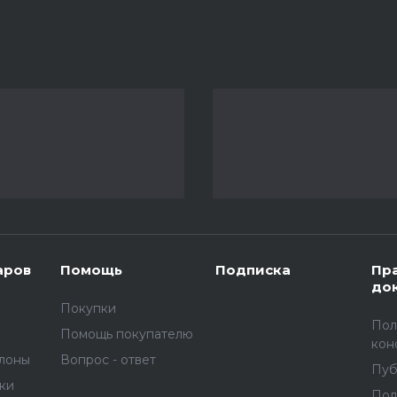
аров
Помощь
Подписка
Пр
до
Покупки
Пол
Помощь покупателю
кон
улоны
Вопрос - ответ
Пуб
вки
Пол