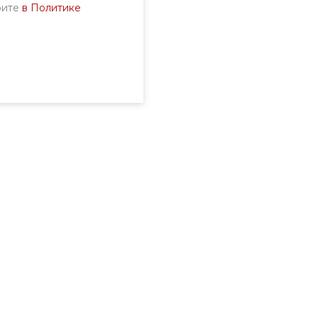
рите
в Политике