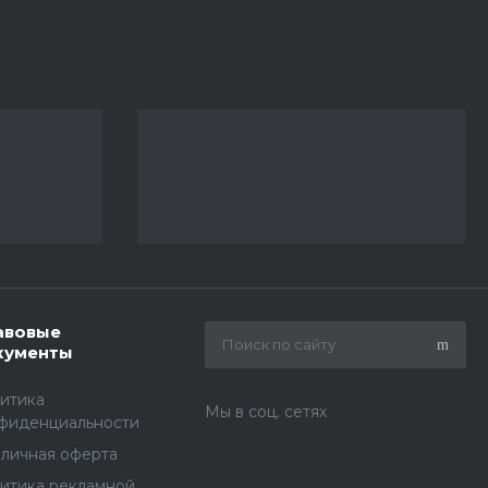
авовые
кументы
итика
Мы в соц. сетях
фиденциальности
личная оферта
итика рекламной