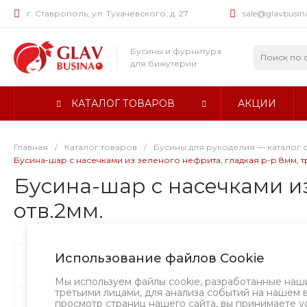
г. Ставрополь, ул. Тухачевского, д. 27
sale@glavbusin
Бусины и фурнитура
для бижутерии
КАТАЛОГ ТОВАРОВ
АКЦИИ
Главная
/
Каталог товаров
/
Бусины для рукоделия — каталог 
Бусина-шар с насечками из зеленого нефрита, гладкая р-р 8мм, три
Бусина-шар с насечками из
отв.2мм.
Использование файлов Cookie
Бусины
А
Мы используем файлы cookie, разработанные наш
третьими лицами, для анализа событий на нашем 
просмотр страниц нашего сайта, вы принимаете у