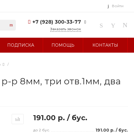
Войти
+7 (928) 300-33-77
Заказать звонок
+7 (928) 300-33-77
ПОДПИСКА
ПОМОЩЬ
КОНТАКТЫ
г. Ставрополь, ул.
Тухачевского, д. 27
Без выходных 10:00-19:00
sale@glavbusina.ru
а
/
р-р 8мм, три отв.1мм, два
191.00 р.
/
бус.
191.00 р.
/
бус.
до 2
бус.