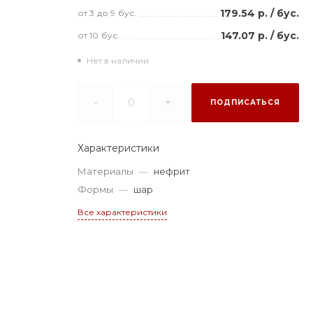
179.54 р.
/
бус.
от 3
до 9
бус.
147.07 р.
/
бус.
от 10
бус.
Нет в наличии
-
+
ПОДПИСАТЬСЯ
Характеристики
Материалы
—
нефрит
Формы
—
шар
Все характеристики