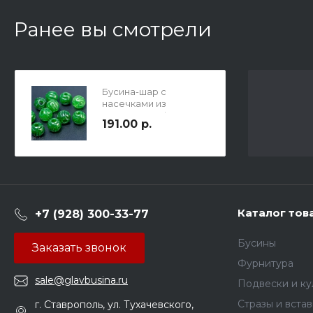
Ранее вы смотрели
Бусина-шар с
насечками из
зеленого нефрита,
191.00 р.
гладкая р-р 8мм, три
отв.1мм, два отв.2мм.
Каталог тов
+7 (928) 300-33-77
Бусины
Заказать звонок
Фурнитура
sale@glavbusina.ru
Подвески и к
Стразы и вста
г. Ставрополь, ул. Тухачевского,