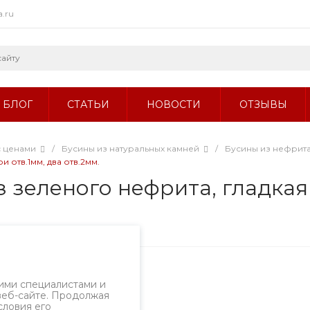
a.ru
БЛОГ
СТАТЬИ
НОВОСТИ
ОТЗЫВЫ
с ценами
/
Бусины из натуральных камней
/
Бусины из нефрит
 отв.1мм, два отв.2мм.
 зеленого нефрита, гладкая 
ртикул
2528б.7/8
ими специалистами и
веб-сайте. Продолжая
словия его